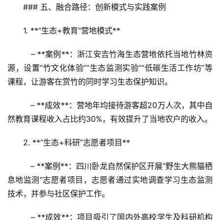
### 五、融合路径：创新模式与实践案例
1. **“生态+教育”营地模式**  
   – **案例**：浙江安吉竹海生态营地依托当地竹林资
源，设置“竹文化体验”“生态监测实验”“低碳生活工作坊”等
课程，让游客在赏竹的同时学习生态保护知识。  
首
页
   – **成效**：营地年均接待游客超20万人次，其中自
然教育课程收入占比约30%，有效提升了当地农户的收入。
景
区
2. **“生态+科研”志愿者项目**  
二
消
   – **案例**：四川卧龙自然保护区开展“野生大熊猫栖
息地监测”志愿者项目，志愿者通过实地调查学习生态监测
文
技术，并参与社区保护工作。  
旅
融
   – **成效**：项目吸引了国内外高校学生及科研机构
合