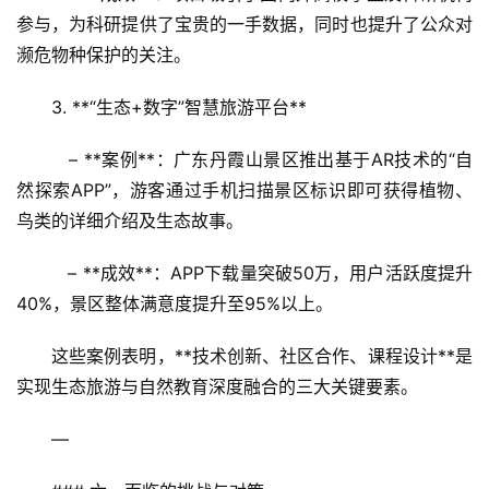
参与，为科研提供了宝贵的一手数据，同时也提升了公众对
濒危物种保护的关注。
乡
村
3. **“生态+数字”智慧旅游平台**  
振
兴
   – **案例**：广东丹霞山景区推出基于AR技术的“自
登录
注册
然探索APP”，游客通过手机扫描景区标识即可获得植物、
智
鸟类的详细介绍及生态故事。  
慧
旅
   – **成效**：APP下载量突破50万，用户活跃度提升
游
40%，景区整体满意度提升至95%以上。
A
这些案例表明，**技术创新、社区合作、课程设计**是
R
实现生态旅游与自然教育深度融合的三大关键要素。
+
文
—
旅