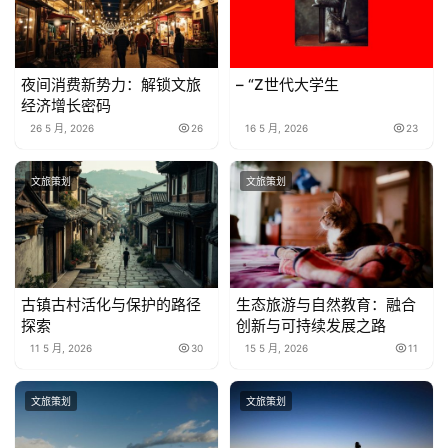
夜间消费新势力：解锁文旅
– “Z世代大学生
经济增长密码
26 5 月, 2026
26
16 5 月, 2026
23
文旅策划
文旅策划
古镇古村活化与保护的路径
生态旅游与自然教育：融合
探索
创新与可持续发展之路
11 5 月, 2026
30
15 5 月, 2026
11
文旅策划
文旅策划