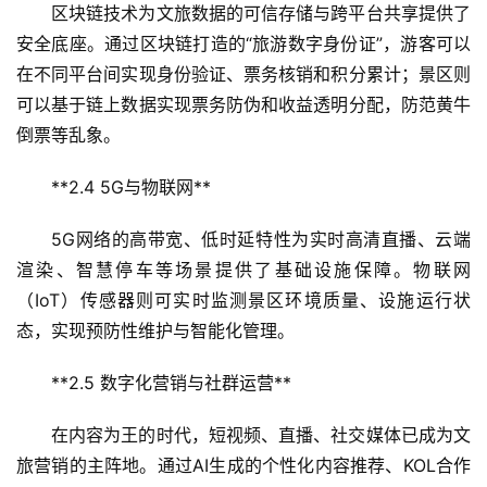
区块链技术为文旅数据的可信存储与跨平台共享提供了
安全底座。通过区块链打造的“旅游数字身份证”，游客可以
在不同平台间实现身份验证、票务核销和积分累计；景区则
可以基于链上数据实现票务防伪和收益透明分配，防范黄牛
倒票等乱象。  
首
**2.4 5G与物联网**  
页
5G网络的高带宽、低时延特性为实时高清直播、云端
景
渲染、智慧停车等场景提供了基础设施保障。物联网
区
（IoT）传感器则可实时监测景区环境质量、设施运行状
二
态，实现预防性维护与智能化管理。  
消
**2.5 数字化营销与社群运营**  
文
旅
在内容为王的时代，短视频、直播、社交媒体已成为文
融
旅营销的主阵地。通过AI生成的个性化内容推荐、KOL合作
合