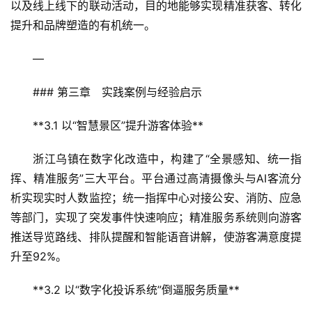
以及线上线下的联动活动，目的地能够实现精准获客、转化
提升和品牌塑造的有机统一。  
乡
村
—
振
兴
### 第三章　实践案例与经验启示  
登录
注册
智
**3.1 以“智慧景区”提升游客体验**  
慧
旅
浙江乌镇在数字化改造中，构建了“全景感知、统一指
游
挥、精准服务”三大平台。平台通过高清摄像头与AI客流分
析实现实时人数监控；统一指挥中心对接公安、消防、应急
A
等部门，实现了突发事件快速响应；精准服务系统则向游客
R
推送导览路线、排队提醒和智能语音讲解，使游客满意度提
+
升至92%。  
文
旅
**3.2 以“数字化投诉系统”倒逼服务质量**  