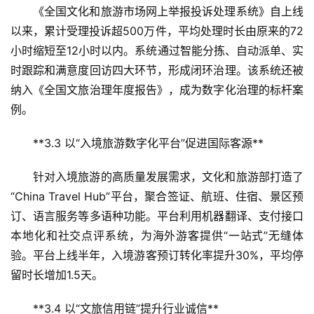
问
《全国文化和旅游市场网上举报投诉处理系统》自上线
答
以来，累计受理投诉超500万件，平均处理时长由原来的72
社
小时缩短至12小时以内。系统通过智能分拣、自动派单、实
区
时跟踪和满意度回访四大环节，形成闭环治理。该系统还被
纳入《全国文旅治理年度报告》，成为数字化治理的标杆案
例。  
**3.3 以“入境旅游数字化平台”促进国际客源**  
针对入境旅游的高质量发展需求，文化和旅游部打造了
“China Travel Hub”平台，聚合签证、航班、住宿、景区预
订、语言服务等多语种功能。平台利用机器翻译、支付接口
本地化和社交点评系统，为海外游客提供“一站式”无缝体
验。平台上线半年，入境游客预订转化率提升30%，平均停
留时长增加1.5天。  
**3.4 以“文旅信用链”提升行业诚信**  