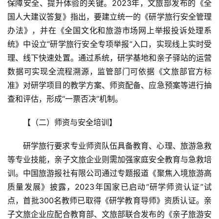
保障安全、提升体验的关键。2023年，文旅部发布的《全
二
国人大建议答复》指出，要建立统一的《研学旅行安全管理
消
办法》，并在《全国文化和旅游市场网上举报投诉处理系
统》中设立“研学旅行安全专项举报”入口，实现线上实时受
文
理、线下快速处置。通过系统，研学基地和亲子驿站的运营
旅
数据可实现全流程溯源，监管部门可依据《文旅部官方标
融
合
准》对研学项目的教学方案、师资配备、应急预案等进行抽
查和评估，形成“一票否决”机制。
乡
【（二）师资与安全培训】  
村
振
研学旅行要求专业师资队伍具备教育、心理、旅游急救
兴
等专业技能，亲子文旅企业则需加强家庭安全教育与急救培
登录
注册
训。中国旅游报社有限公司通过专题报道《聚焦入境旅游高
智
慧
质量发展》披露，2023年国家已启动“研学师资认证”试
旅
点，首批300名教师已取得《研学教育导师》资质认证。亲
游
子文旅企业应配合教育部、文旅部联合发布的《亲子旅游安