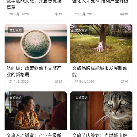
数字赋能文旅，开启智慧新
强化人才支撑 推动产业升级
篇章
20 5 月, 2026
19
20 3 月, 2026
30
文旅策划
文旅策划
航向标：政策驱动下文旅产
文旅品牌赋能城市发展新动
业的新格局
能
21 4 月, 2026
24
17 5 月, 2026
14
文旅融合
文旅策划
文旅人才锻造：产业升级新
文旅节庆策划：点燃城市魅