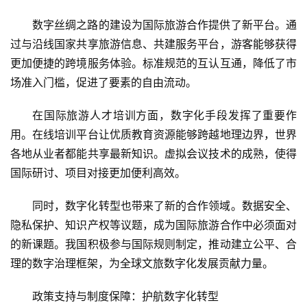
旅
数字丝绸之路的建设为国际旅游合作提供了新平台。通
融
过与沿线国家共享旅游信息、共建服务平台，游客能够获得
合
更加便捷的跨境服务体验。标准规范的互认互通，降低了市
场准入门槛，促进了要素的自由流动。
乡
村
在国际旅游人才培训方面，数字化手段发挥了重要作
振
兴
用。在线培训平台让优质教育资源能够跨越地理边界，世界
各地从业者都能共享最新知识。虚拟会议技术的成熟，使得
登录
注册
智
国际研讨、项目对接更加便利高效。
慧
旅
同时，数字化转型也带来了新的合作领域。数据安全、
游
隐私保护、知识产权等议题，成为国际旅游合作中必须面对
的新课题。我国积极参与国际规则制定，推动建立公平、合
A
理的数字治理框架，为全球文旅数字化发展贡献力量。
R
+
政策支持与制度保障：护航数字化转型