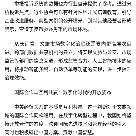
举报投诉系统的数据也为行业自律提供了参考。通过分
析投诉热点，行业协会可以有针对性地开展培训教育，引导
企业改进服务。典型案例的公开曝光，则对其他经营者形成
警示，营造了良币驱逐劣币的市场环境。
从长远看，文旅市场数字化治理还需要向更高层次迈
进。跨部门数据共享机制的建立，将实现文旅与公安、市场
监管等部门的信息互通，形成监管合力。人工智能技术的应
用，将推动智能预警、自动派单等功能的实现，进一步提升
首
治理效能。
页
国际合作与互利共赢：数字化时代的开放姿态
景
区
中美经贸关系的本质是互利共赢，这一判断对于文旅领
二
域的国际合作同样适用。在数字化转型过程中，我国始终坚
消
持开放合作的态度，欢迎国际先进技术和管理经验的引入，
同时也积极输出中国方案、贡献中国智慧。
文