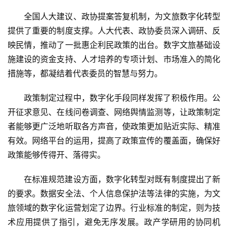
文
旅
全国人大建议、政协提案答复机制，为文旅数字化转型
提供了重要的制度支撑。人大代表、政协委员深入调研、反
问
映民情，推动了一批惠企利民政策的出台。数字文旅基础设
答
施建设的资金支持、人才培养的专项计划、市场准入的简化
社
措施等，都凝结着代表委员的智慧与努力。
区
政策制定过程中，数字化手段同样发挥了积极作用。公
开征求意见、在线问卷调查、网络舆情监测等，让政策制定
者能够更广泛地听取各方声音，使政策更加贴近实际、精准
有效。网络平台的运用，提高了政策宣传的覆盖面，确保好
政策能够传得开、落得实。
在标准规范建设方面，数字化转型对既有制度提出了新
的要求。数据安全法、个人信息保护法等法律的实施，为文
旅领域的数字化运营划定了边界。行业标准的制定，则为技
术应用提供了指引，避免无序发展。政产学研用的协同机