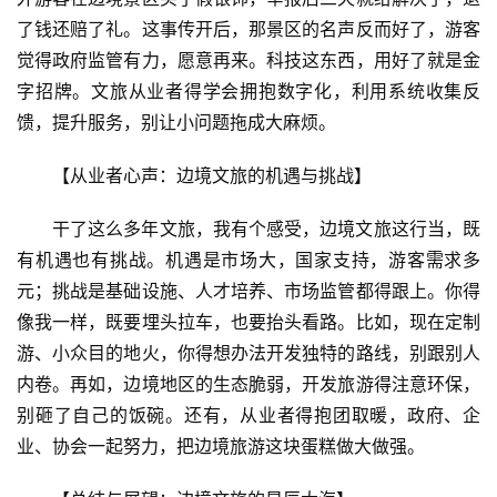
旅
了钱还赔了礼。这事传开后，那景区的名声反而好了，游客
游
觉得政府监管有力，愿意再来。科技这东西，用好了就是金
A
字招牌。文旅从业者得学会拥抱数字化，利用系统收集反
R
馈，提升服务，别让小问题拖成大麻烦。
+
文
【从业者心声：边境文旅的机遇与挑战】
旅
干了这么多年文旅，我有个感受，边境文旅这行当，既
问
有机遇也有挑战。机遇是市场大，国家支持，游客需求多
答
元；挑战是基础设施、人才培养、市场监管都得跟上。你得
社
像我一样，既要埋头拉车，也要抬头看路。比如，现在定制
区
游、小众目的地火，你得想办法开发独特的路线，别跟别人
内卷。再如，边境地区的生态脆弱，开发旅游得注意环保，
别砸了自己的饭碗。还有，从业者得抱团取暖，政府、企
业、协会一起努力，把边境旅游这块蛋糕做大做强。