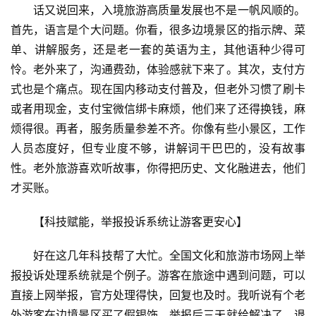
话又说回来，入境旅游高质量发展也不是一帆风顺的。
景
首先，语言是个大问题。你看，很多边境景区的指示牌、菜
区
二
单、讲解服务，还是老一套的英语为主，其他语种少得可
消
怜。老外来了，沟通费劲，体验感就下来了。其次，支付方
式也是个痛点。现在国内移动支付普及，但老外习惯了刷卡
文
或者用现金，支付宝微信绑卡麻烦，他们来了还得换钱，麻
旅
烦得很。再者，服务质量参差不齐。你像有些小景区，工作
融
人员态度好，但专业度不够，讲解词干巴巴的，没有故事
合
性。老外旅游喜欢听故事，你得把历史、文化融进去，他们
才买账。
乡
村
【科技赋能，举报投诉系统让游客更安心】
振
兴
好在这几年科技帮了大忙。全国文化和旅游市场网上举
报投诉处理系统就是个例子。游客在旅途中遇到问题，可以
登录
注册
智
直接上网举报，官方处理得快，回复也及时。我听说有个老
慧
外游客在边境景区买了假银饰，举报后三天就给解决了，退