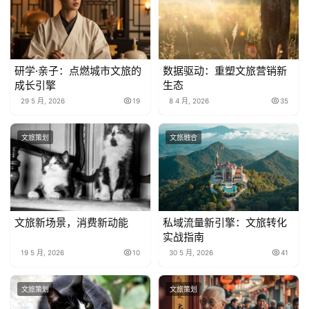
研学·亲子：点燃城市文旅的
数据驱动：重塑文旅营销新
成长引擎
生态
29 5 月, 2026
19
8 4 月, 2026
35
文旅策划
文旅融合
文旅新场景，消费新动能
私域流量新引擎：文旅转化
实战指南
19 5 月, 2026
10
30 5 月, 2026
41
文旅策划
文旅策划