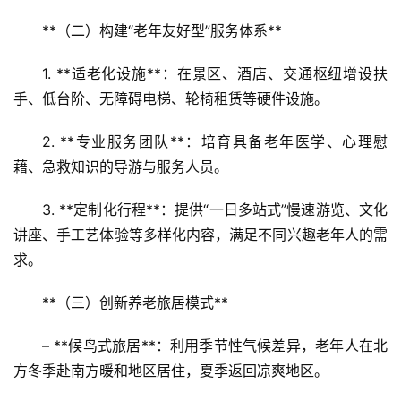
景
**（二）构建“老年友好型”服务体系**  
区
二
1. **适老化设施**：在景区、酒店、交通枢纽增设扶
消
手、低台阶、无障碍电梯、轮椅租赁等硬件设施。  
文
2. **专业服务团队**：培育具备老年医学、心理慰
旅
藉、急救知识的导游与服务人员。  
融
合
3. **定制化行程**：提供“一日多站式”慢速游览、文化
讲座、手工艺体验等多样化内容，满足不同兴趣老年人的需
乡
求。
村
振
**（三）创新养老旅居模式**  
兴
– **候鸟式旅居**：利用季节性气候差异，老年人在北
登录
注册
智
方冬季赴南方暖和地区居住，夏季返回凉爽地区。  
慧