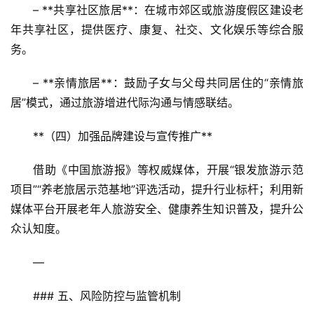
旅
– **共享社区旅居**：在城市郊区或旅游度假区建设老
游
年共享社区，提供医疗、康复、社交、文化娱乐等综合服
务。  
A
R
– **亲情旅居**：鼓励子女与父母共同居住的“亲情旅
+
居”模式，通过旅游增进代际沟通与情感联结。
文
旅
**（四）加强品牌建设与宣传推广**  
问
借助《中国旅游报》等权威媒体，开展“银发旅游示范
答
项目”“养老旅居示范基地”评选活动，提升行业标杆；利用新
社
媒体平台开展老年人旅游安全、健康养生知识普及，提升公
区
众认知度。
—
### 五、风险防控与监管机制