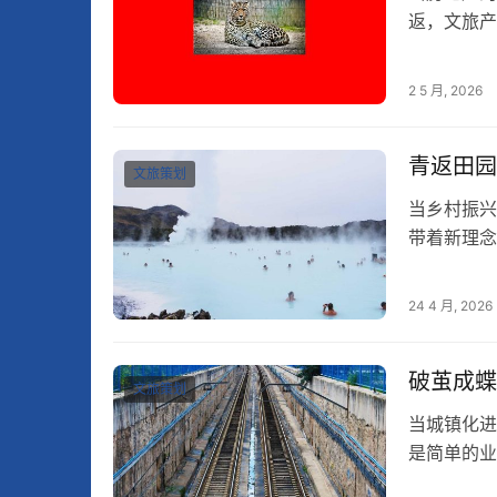
返，文旅产
是资源驱动
2 5 月, 2026
青返田园
文旅策划
当乡村振兴
带着新理念
他们用互联
24 4 月, 2026
破茧成蝶
文旅策划
当城镇化进
是简单的业
性变革。这