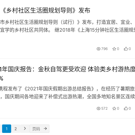
《乡村社区生活圈规划导则》发布
市乡村社区生活圈规划导则（试行）》发布，打造宜居、宜业、
宜学的乡村社区共同体。 继2018年《上海15分钟社区生活圈规
之后，“社区生活圈”理念进一…
796
0
0
21年国庆报告：金秋自驾更受欢迎 体验类乡村游热
%
，携程发布了《2021年国庆假期出游总结报告》，在经历了暑期
，国庆期间各地迎来了补偿式出游热潮，全国多地知名景区连续
到峰值。局部地区降温、多变的…
572
0
0
1
2