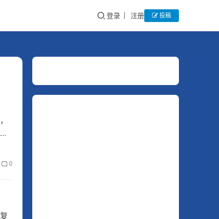
登录
注册
投稿
，
的
0
复