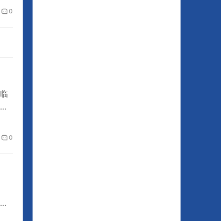
0
临
的
0
、