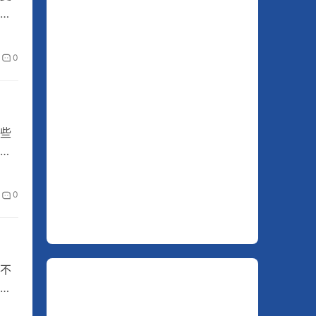
辑
0
些
。
0
不
统