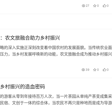
27
0
0
：农文旅融合助力乡村振兴
略的深入实施正深刻改变着中国农村的发展面貌。当传统农业面
压力，当乡村发展呼唤新的动能，农文旅融合成为推动乡村振兴
从扩内需促消费的战略部署，到高质量…
39
0
0
乡村振兴的造血密码
的游客从零到年接待百万人次，当一片茶园从单纯产茶变成集采
民宿、文创于一体的综合体，当农民不再只是种地而是成为导游
人——农文旅融合正在重新定义乡村的价…