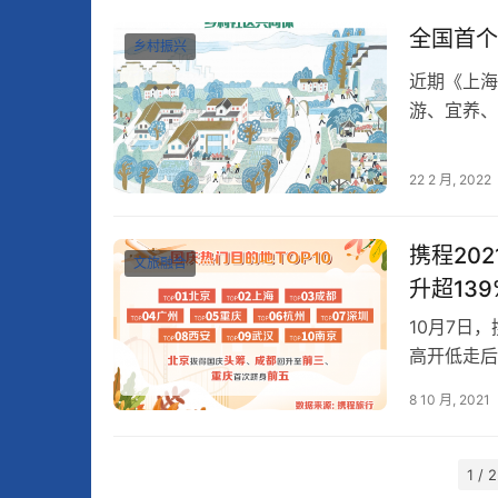
全国首个
乡村振兴
近期《上海
游、宜养、
导则》发布
22 2 月, 2022
携程20
文旅融合
升超139
10月7日
高开低走后
日入园量达
8 10 月, 2021
1 / 2