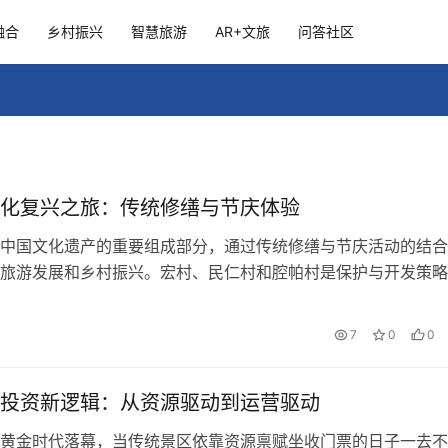
融合
乡村振兴
智慧旅游
AR+文旅
问答社区
化复兴之旅：传统修缮与节庆体验
中国文化遗产的重要组成部分，通过传统修缮与节庆活动的结合
旅游发展和乡村振兴。宏村、民仁村和腔帕村是保护与开发策略
不仅传承了传统文化，还为当地经济带来新活力。
7
0
0
投资新逻辑：从资源驱动到运营驱动
黄金时代落幕，当传统景区依靠资源禀赋坐收门票的日子一去不