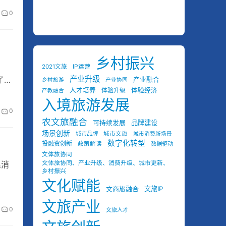
0
乡村振兴
2021文旅
IP运营
产业升级
了
产业融合
乡村旅游
产业协同
人才培养
体验经济
体验升级
产教融合
入境旅游发展
0
农文旅融合
可持续发展
品牌建设
场景创新
城市品牌
城市文旅
城市消费新场景
数字化转型
投融资创新
政策解读
数据驱动
文体旅协同
文体旅协同、产业升级、消费升级、城市更新、
民消
乡村振兴
文化赋能
文商旅融合
文旅IP
文旅产业
0
文旅人才