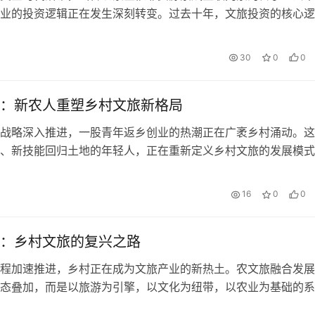
业的投资逻辑正在发生深刻转变。过去十年，文旅投资的核心逻
——谁占有了稀缺的自然资源或文化资…
30
0
0
：新农人重塑乡村文旅新格局
战略深入推进，一股青年返乡创业的热潮正在广袤乡村涌动。这
、新技能回归土地的年轻人，正在重新定义乡村文旅的发展模式
网思维包装家乡风光，用创意设计活化…
16
0
0
：乡村文旅的复兴之路
程加速推进，乡村正在成为文旅产业的新热土。农文旅融合发展
态叠加，而是以旅游为引擎，以文化为纽带，以农业为基础的系
场变革正在唤醒沉睡的乡村资源，为乡…