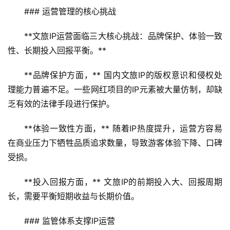
智
### 运营管理的核心挑战
慧
旅
**文旅IP运营面临三大核心挑战：品牌保护、体验一致
游
性、长期投入回报平衡。**
A
**品牌保护方面，** 国内文旅IP的版权意识和侵权处
R
理能力普遍不足。一些网红项目的IP元素被大量仿制，却缺
+
乏有效的法律手段进行保护。
文
旅
**体验一致性方面，** 随着IP热度提升，运营方容易
在商业压力下牺牲品质追求数量，导致游客体验下降、口碑
问
受损。
答
社
**投入回报方面，** 文旅IP的前期投入大、回报周期
区
长，需要平衡短期收益与长期价值。
### 监管体系支撑IP运营