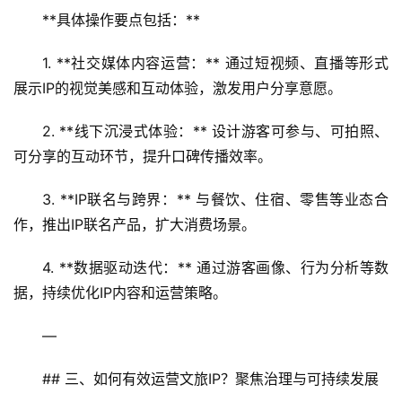
**具体操作要点包括：**
页
1. **社交媒体内容运营：** 通过短视频、直播等形式
景
展示IP的视觉美感和互动体验，激发用户分享意愿。
区
二
2. **线下沉浸式体验：** 设计游客可参与、可拍照、
消
可分享的互动环节，提升口碑传播效率。
文
3. **IP联名与跨界：** 与餐饮、住宿、零售等业态合
旅
作，推出IP联名产品，扩大消费场景。
融
合
4. **数据驱动迭代：** 通过游客画像、行为分析等数
据，持续优化IP内容和运营策略。
乡
村
—
振
兴
## 三、如何有效运营文旅IP？聚焦治理与可持续发展
登录
注册