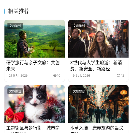
相关推荐
文旅策划
文旅策划
研学旅行与亲子文旅：共创
Z世代与大学生旅游：新消
未来
费、新安全、新路径
21 5 月, 2026
10
9 5 月, 2026
42
文旅策划
文旅融合
主题街区与步行街：城市商
本草入膳：康养旅游的舌尖