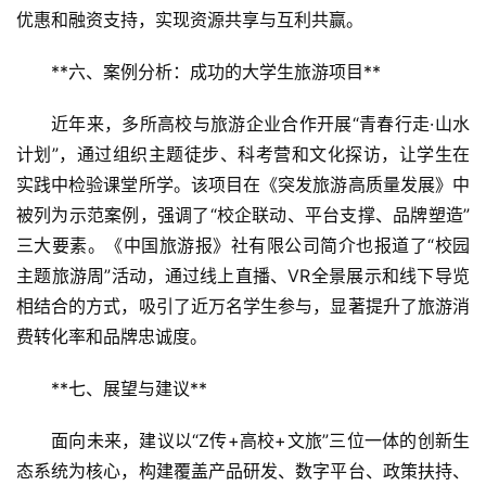
旅
优惠和融资支持，实现资源共享与互利共赢。
游
**六、案例分析：成功的大学生旅游项目**  
A
R
近年来，多所高校与旅游企业合作开展“青春行走·山水
+
计划”，通过组织主题徒步、科考营和文化探访，让学生在
文
实践中检验课堂所学。该项目在《突发旅游高质量发展》中
旅
被列为示范案例，强调了“校企联动、平台支撑、品牌塑造”
三大要素。《中国旅游报》社有限公司简介也报道了“校园
问
主题旅游周”活动，通过线上直播、VR全景展示和线下导览
答
相结合的方式，吸引了近万名学生参与，显著提升了旅游消
社
费转化率和品牌忠诚度。
区
**七、展望与建议**  
面向未来，建议以“Z传+高校+文旅”三位一体的创新生
态系统为核心，构建覆盖产品研发、数字平台、政策扶持、