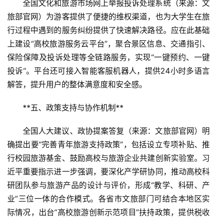
全国文化和旅游市场网上举报投诉处理系统（来源：文
景
旅部官网）为游客提供了便捷的维权渠道，也为大学生在旅
区
行过程中遇到的服务纠纷提供了快速解决路径。应在此基础
二
上建设“高校旅游服务云平台”，聚合景区信息、交通指引、
消
保险保障及投诉处理等全链路服务，实现“一键预约、一键
投诉”。平台还可接入智能客服机器人，提供24小时多语言
文
解答，提升用户的整体满意度和安全感。
旅
融
**五、政策支持与协作机制**  
合
全国人大建议、政协提案答复（来源：文旅部官网）明
乡
确提出要“完善青年旅游支持政策”，包括设立专项补贴、推
村
行校园旅游基金、鼓励高校与旅游企业共建创新实验室。习
振
兴
近平重要指示进一步强调，要深化产学研协同，推动高校科
研团队参与旅游产品的设计与评价，形成“教学、科研、产
登录
注册
智
业”三位一体的合作模式。各省市文旅部门可结合本地区实
慧
际情况，出台“高校旅游创新示范项目”扶持政策，提供税收