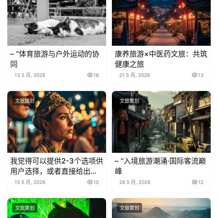
– “体育旅游与户外运动的协
康养旅游×中医药文旅：共筑
同
健康之旅
13 5 月, 2026
18
21 5 月, 2026
13
文旅策划
文旅策划
我觉得可以提供2-3个选项供
– “入境旅游潮涌·国际客流巅
用户选择，或者直接给出一
峰
个最优选项。考虑到用户说”
15 5 月, 2026
10
28 5 月, 2026
12
直接
文旅策划
文旅策划