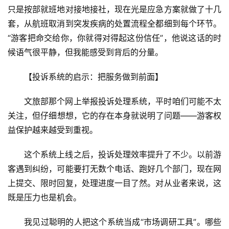
只是按部就班地对接地接社，现在光是应急方案就做了十几
套，从航班取消到突发疾病的处置流程全都细到每个环节。
首
“游客把命交给你，你就得对得起这份信任”，他说这话的时
页
候语气很平静，但我能感受到背后的分量。
景
【投诉系统的启示：把服务做到前面】
区
二
文旅部那个网上举报投诉处理系统，平时咱们可能不太
消
关注，但仔细想想，它的存在本身就说明了问题——游客权
益保护越来越受到重视。
文
旅
这个系统上线之后，投诉处理效率提升了不少。以前游
融
客遇到纠纷，可能要打无数个电话、跑好几个部门，现在网
合
上提交、限时回复，处理进度一目了然。对从业者来说，这
既是压力也是机会。
乡
村
我见过聪明的人把这个系统当成“市场调研工具”。哪些
振