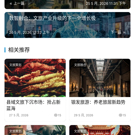
上一篇
25 5 月, 2026 11:31 下午
数智融合：文旅产业升级的下一个增长极
26 5 月, 2026 12:32 上午
下一篇
相关推荐
文旅策划
文旅融合
县域文旅下沉市场：抢占新
银发旅游：养老旅居新趋势
蓝海
27 5 月, 2026
15
29 5 月, 2026
15
文旅策划
文旅策划