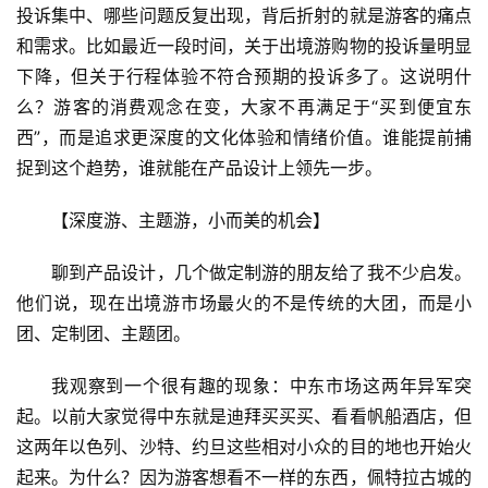
投诉集中、哪些问题反复出现，背后折射的就是游客的痛点
兴
和需求。比如最近一段时间，关于出境游购物的投诉量明显
登录
注册
下降，但关于行程体验不符合预期的投诉多了。这说明什
智
么？游客的消费观念在变，大家不再满足于“买到便宜东
慧
旅
西”，而是追求更深度的文化体验和情绪价值。谁能提前捕
游
捉到这个趋势，谁就能在产品设计上领先一步。
A
【深度游、主题游，小而美的机会】
R
+
聊到产品设计，几个做定制游的朋友给了我不少启发。
文
他们说，现在出境游市场最火的不是传统的大团，而是小
旅
团、定制团、主题团。
问
我观察到一个很有趣的现象：中东市场这两年异军突
答
起。以前大家觉得中东就是迪拜买买买、看看帆船酒店，但
社
这两年以色列、沙特、约旦这些相对小众的目的地也开始火
区
起来。为什么？因为游客想看不一样的东西，佩特拉古城的