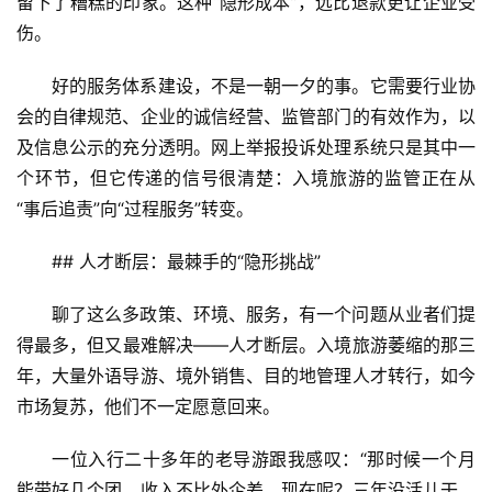
留下了糟糕的印象。这种“隐形成本”，远比退款更让企业受
融
伤。
合
好的服务体系建设，不是一朝一夕的事。它需要行业协
乡
会的自律规范、企业的诚信经营、监管部门的有效作为，以
村
及信息公示的充分透明。网上举报投诉处理系统只是其中一
振
个环节，但它传递的信号很清楚：入境旅游的监管正在从
兴
“事后追责”向“过程服务”转变。
登录
注册
智
## 人才断层：最棘手的“隐形挑战”
慧
旅
聊了这么多政策、环境、服务，有一个问题从业者们提
游
得最多，但又最难解决——人才断层。入境旅游萎缩的那三
年，大量外语导游、境外销售、目的地管理人才转行，如今
A
R
市场复苏，他们不一定愿意回来。
+
文
一位入行二十多年的老导游跟我感叹：“那时候一个月
旅
能带好几个团，收入不比外企差。现在呢？三年没活儿干，