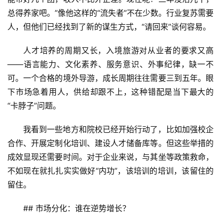
总得养家吧。”像他这样的“流失者”不在少数。行业复苏需要
问
人，但他们已经找到了新的谋生方式，“请回来”谈何容易。
答
社
人才培养的周期又长，入境旅游对从业者的要求又高
区
——语言能力、文化素养、服务意识、外事纪律，缺一不
可。一个合格的境外导游，成长周期往往需要三到五年。眼
下市场急着用人，供给却跟不上，这种错配是当下最大的
“卡脖子”问题。
我看到一些地方和院校已经开始行动了，比如加强校企
合作、开展定制化培训、建设人才储备库等。但这些举措的
成效显现还需要时间。对于企业来说，与其坐等政策救命，
不如现在就扎扎实实做好“内功”，该培训的培训，该留住的
留住。
## 市场分化：谁在逆势增长？