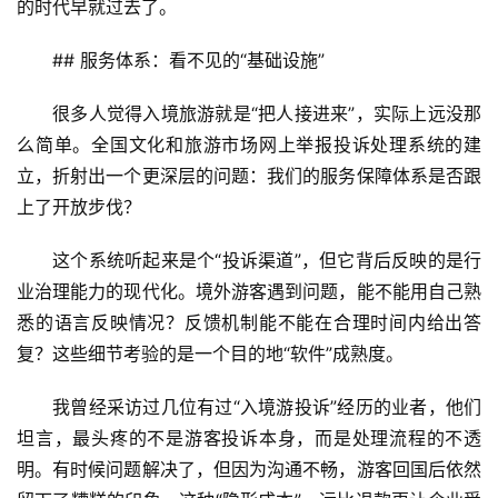
的时代早就过去了。
## 服务体系：看不见的“基础设施”
很多人觉得入境旅游就是“把人接进来”，实际上远没那
么简单。全国文化和旅游市场网上举报投诉处理系统的建
立，折射出一个更深层的问题：我们的服务保障体系是否跟
上了开放步伐？
首
页
这个系统听起来是个“投诉渠道”，但它背后反映的是行
业治理能力的现代化。境外游客遇到问题，能不能用自己熟
景
悉的语言反映情况？反馈机制能不能在合理时间内给出答
区
复？这些细节考验的是一个目的地“软件”成熟度。
二
消
我曾经采访过几位有过“入境游投诉”经历的业者，他们
坦言，最头疼的不是游客投诉本身，而是处理流程的不透
文
明。有时候问题解决了，但因为沟通不畅，游客回国后依然
旅