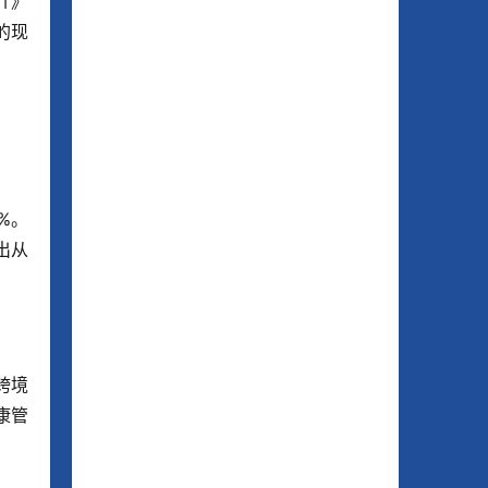
介》
的现
%。
出从
跨境
康管