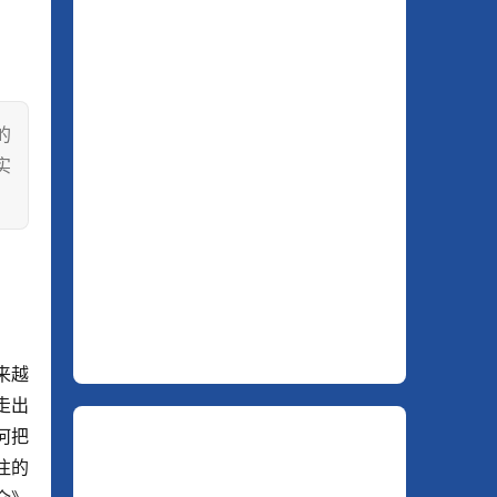
的
实
来越
走出
何把
注的