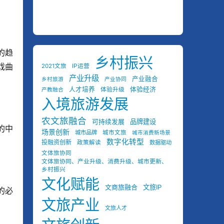
的趋
乡村振兴
戏曲
2021文旅
IP运营
产业升级
产业融合
乡村旅游
产业协同
人才培养
体验经济
体验升级
产教融合
入境旅游发展
农文旅融合
可持续发展
品牌建设
的中
场景创新
城市品牌
城市文旅
城市消费新场景
数字化转型
投融资创新
政策解读
数据驱动
文体旅协同
文体旅协同、产业升级、消费升级、城市更新、
乡村振兴
文化赋能
文商旅融合
文旅IP
的必
文旅产业
 
文旅人才