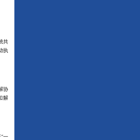
统共
动执
解协
和解
“一