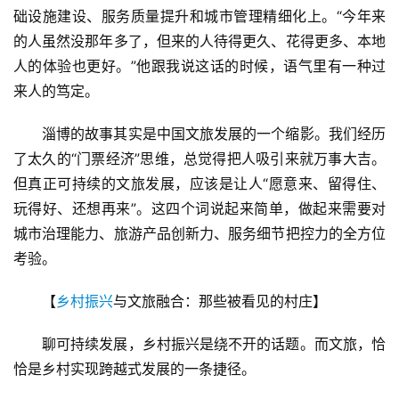
础设施建设、服务质量提升和城市管理精细化上。“今年来
页
的人虽然没那年多了，但来的人待得更久、花得更多、本地
人的体验也更好。”他跟我说这话的时候，语气里有一种过
景
区
来人的笃定。
二
消
淄博的故事其实是中国文旅发展的一个缩影。我们经历
了太久的“门票经济”思维，总觉得把人吸引来就万事大吉。
文
但真正可持续的文旅发展，应该是让人“愿意来、留得住、
旅
玩得好、还想再来”。这四个词说起来简单，做起来需要对
融
城市治理能力、旅游产品创新力、服务细节把控力的全方位
合
考验。
乡
【
乡村振兴
与文旅融合：那些被看见的村庄】
村
振
聊可持续发展，乡村振兴是绕不开的话题。而文旅，恰
兴
恰是乡村实现跨越式发展的一条捷径。
登录
注册