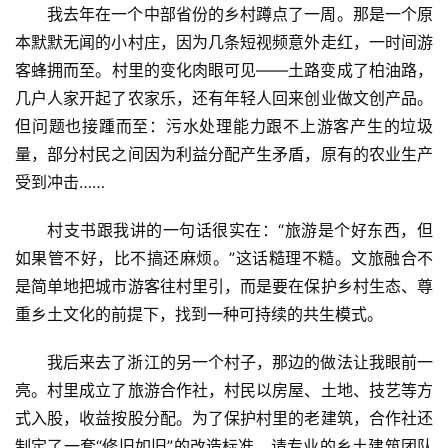
智
我去年在一个中部省份的乡村蹲点了一周。那是一个原
慧
本默默无闻的小村庄，因为几条短视频意外走红，一时间游
旅
客蜂拥而至。村里的变化肉眼可见——土路变成了柏油路，
游
几户人家开起了农家乐，还有年轻人回来创业做文创产品。
但问题也接踵而至：污水处理能力跟不上游客产生的垃圾
A
量，部分村民之间因为利益分配产生矛盾，原有的农业生产
R
受到冲击……
+
文
村支书跟我讲的一句话很实在：“旅游是个好东西，但
旅
如果管不好，比不搞还麻烦。”这话糙理不糙。文旅融合不
是简单地把城市游客往村里引，而是要在保护乡村生态、尊
问
答
重乡土文化的前提下，找到一种可持续的共生模式。
社
区
我后来去了浙江的另一个村子，那边的做法让我眼前一
亮。村里成立了旅游合作社，村民以房屋、土地、技艺等方
式入股，收益按股分配。为了保护村里的老建筑，合作社还
制定了一套“修旧如旧”的改造标准，请专业的乡土建筑团队