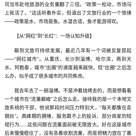
司当年赴哈旅游的业务量翻了三倍。“政策一松动，市场马
上就活了。”这话听着朴实，但道出了文旅行业的一个铁律
——政策是水，市场是鱼。水温合适，鱼才能游得欢。
【从“网红”到“长红”：一场认知升级】
聊到文旅可持续发展，最近几年有一个词被反复提起
——“网红城市”。从重庆、长沙到淄博、哈尔滨，再到天
水、阿勒泰，城市“出圈”的速度越来越快，但“出圈”之后怎
么办，似乎成了很多城市的共同焦虑。
我去年去了一趟淄博。不是冲着烧烤去的，而是想看看
一个城市在“流量巅峰”之后怎么走。接待我的是一个本地文
旅系统的干部，他说那段时间压力特别大，“每天都像在走
钢丝”。高峰期的拥堵、服务跟不上的投诉、部分商家的短
视行为……这些问题在流量面前被无限放大。好在这座城市
后来慢慢稳住了，没有急着收割流量，而是把精力放在了基
首