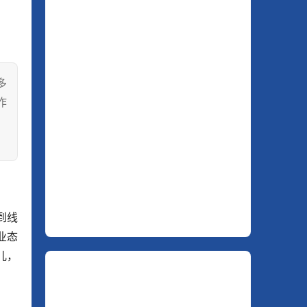
多
作
。
到线
业态
儿，