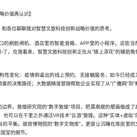
战略价值再认识】
，和各位聊聊我对智慧文旅科技创新战略价值的思考。
门口的刷脸闸机、酒店里的智能音箱、APP里的小程序。这些当
小了。在我看来，智慧文旅科技创新正在从“锦上添花”的辅助角
构性变化：疫情倒逼出的线上预约、无接触服务，如今已经成
客的决策路径；大数据精准营销帮助企业实现了从“广撒网”到“
。
的边界。敦煌研究院的“数字敦煌”项目，把莫高窟的壁画做成了
也可以在千里之外通过VR技术“云游”敦煌。这种“实体+虚拟”
有的平衡。故宫博物院的“数字文物库”，更是让沉睡在库房里的
件国宝的细节。