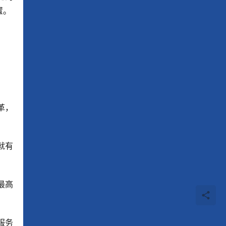
置。
革，
就有
最高
服务