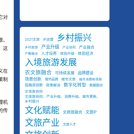
它对
乡村振兴
散、
2021文旅
IP运营
产业升级
产业融合
。这
乡村旅游
产业协同
人才培养
体验经济
体验升级
产教融合
入境旅游发展
义在
农文旅融合
可持续发展
品牌建设
策制
场景创新
城市品牌
城市文旅
城市消费新场景
数字化转型
投融资创新
政策解读
数据驱动
文体旅协同
文体旅协同、产业升级、消费升级、城市更新、
理机
乡村振兴
文化赋能
的传
文商旅融合
文旅IP
文旅产业
文旅人才