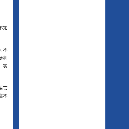
不知
付不
便利
，实
语言
离不