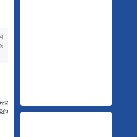
国
能
历深
级的