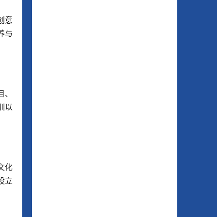
创意
养与
目、
训以
文化
设立