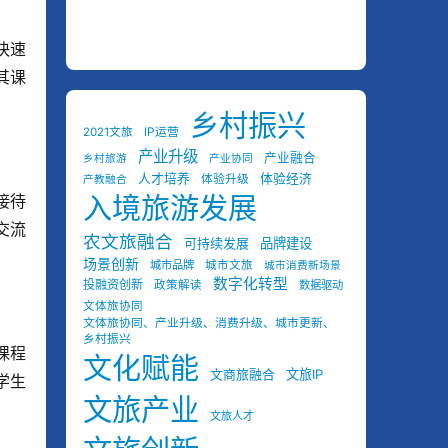
快速
其课
乡村振兴
2021文旅
IP运营
产业升级
产业融合
乡村旅游
产业协同
人才培养
体验经济
体验升级
产教融合
接待
入境旅游发展
交流
农文旅融合
可持续发展
品牌建设
场景创新
城市品牌
城市文旅
城市消费新场景
数字化转型
投融资创新
政策解读
数据驱动
文体旅协同
文体旅协同、产业升级、消费升级、城市更新、
乡村振兴
课程
文化赋能
文商旅融合
文旅IP
学生
文旅产业
文旅人才