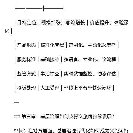
二
|——|———-|————|
消
| 目标定位 | 规模扩张、客流增长 | 价值提升、体验深
文
化 |
旅
融
| 产品形态 | 标准化套餐 | 定制化、主题化深度游 |
合
| 服务标准 | 基础接待 | 多语言、专业化、全流程 |
乡
| 监管方式 | 事后抽查 | 实时数据监控、动态评估 |
村
振
| 投诉处理 | 人工受理 | **线上平台**快速闭环 |
兴
登录
注册
—
智
慧
## 第三章：基层治理如何支撑文旅可持续发展？
旅
游
**问：在地方层面，基层治理现代化如何成为文旅可持