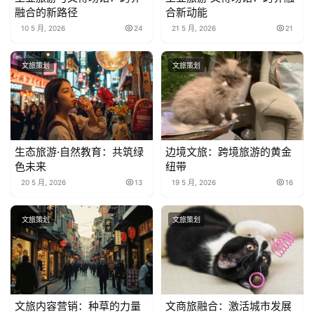
融合的新路径
合新动能
10 5 月, 2026
24
21 5 月, 2026
21
文旅策划
文旅策划
生态旅游·自然教育：共筑绿
边境文旅：跨境旅游的黄金
色未来
纽带
20 5 月, 2026
13
19 5 月, 2026
16
文旅策划
文旅策划
文旅内容营销：种草的力量
文商旅融合：激活城市发展