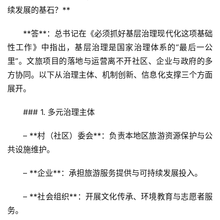
续发展的基石？**  
A
R
**答**：总书记在《必须抓好基层治理现代化这项基础
+
性工作》中指出，基层治理是国家治理体系的“最后一公
文
里”。文旅项目的落地与运营离不开社区、企业与政府的多
旅
方协同。以下从治理主体、机制创新、信息化支撑三个方面
展开。
问
答
### 1. 多元治理主体
社
区
– **村（社区）委会**：负责本地区旅游资源保护与公
共设施维护。  
– **企业**：承担旅游服务提供与可持续发展投入。  
– **社会组织**：开展文化传承、环境教育与志愿者服
务。  