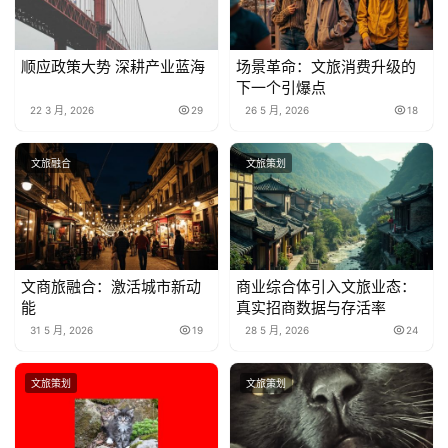
顺应政策大势 深耕产业蓝海
场景革命：文旅消费升级的
下一个引爆点
22 3 月, 2026
29
26 5 月, 2026
18
文旅融合
文旅策划
文商旅融合：激活城市新动
商业综合体引入文旅业态：
能
真实招商数据与存活率
31 5 月, 2026
19
28 5 月, 2026
24
文旅策划
文旅策划