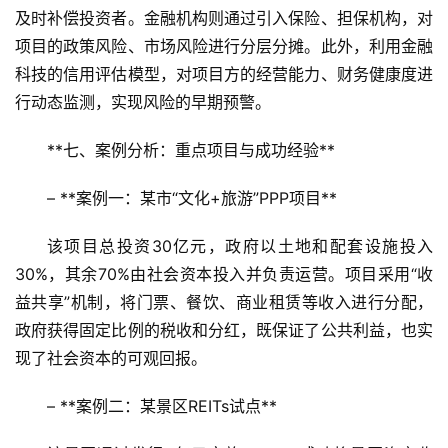
景
及时补偿投资者。金融机构则通过引入保险、担保机构，对
区
项目的政策风险、市场风险进行分层分摊。此外，利用金融
二
科技的信用评估模型，对项目方的经营能力、财务健康度进
消
行动态监测，实现风险的早期预警。
文
**七、案例分析：重点项目与成功经验**  
旅
融
– **案例一：某市“文化+旅游”PPP项目**  
合
该项目总投资30亿元，政府以土地和配套设施投入
乡
30%，其余70%由社会资本投入并负责运营。项目采用“收
村
益共享”机制，将门票、餐饮、商业租赁等收入进行分配，
振
政府获得固定比例的税收和分红，既保证了公共利益，也实
兴
现了社会资本的可观回报。  
登录
注册
智
– **案例二：某景区REITs试点**  
慧
旅