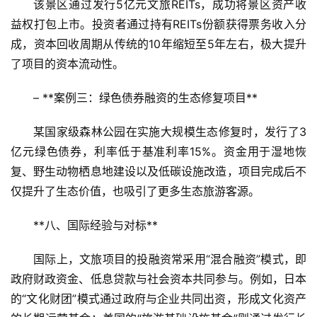
该景区通过发行5亿元文旅REITs，成功将景区资产收
游
益权打包上市。投资者通过持有REITs份额获得票务收入分
成，资本回收周期从传统的10年缩短至5年左右，极大提升
A
R
了项目的资本流动性。  
+
文
– **案例三：绿色债券融资的生态修复项目**  
旅
某国家级森林公园在实施大规模生态修复时，发行了3
亿元绿色债券，利率低于基准利率15%。资金用于湿地恢
问
答
复、野生动物栖息地建设以及低碳设施改造，项目完成后不
社
仅提升了生态价值，也吸引了更多生态旅游客源。
区
**八、国际经验与对标**  
国际上，文旅项目的投融资常采用“混合融资”模式，即
政府财政资金、低息贷款与社会资本共同参与。例如，日本
的“文化财团”模式通过政府与企业共同出资，形成文化资产