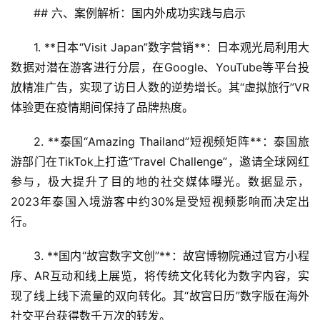
文
## 六、案例解析：国内外成功实践与启示
旅
1. **日本“Visit Japan”数字营销**：日本观光局利用大
问
数据对潜在游客进行分层，在Google、YouTube等平台投
答
放精准广告，实现了访日人数的逆势增长。其“虚拟旅行”VR
社
体验更在疫情期间保持了品牌热度。
区
2. **泰国“Amazing Thailand”短视频矩阵**：泰国旅
游部门在TikTok上打造“Travel Challenge”，邀请全球网红
参与，极大提升了目的地的社交媒体曝光。数据显示，
2023年泰国入境游客中约30%是受短视频影响而决定出
行。
3. **国内“故宫数字文创”**：故宫博物院通过官方小程
序、AR互动和线上展览，将传统文化转化为数字内容，实
现了线上线下流量的双向转化。其“故宫日历”数字版在海外
社交平台获得数千万次的转发。