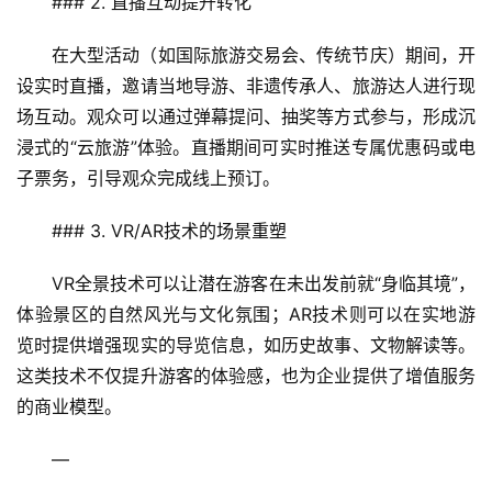
### 2. 直播互动提升转化
文
旅
在大型活动（如国际旅游交易会、传统节庆）期间，开
融
设实时直播，邀请当地导游、非遗传承人、旅游达人进行现
合
场互动。观众可以通过弹幕提问、抽奖等方式参与，形成沉
浸式的“云旅游”体验。直播期间可实时推送专属优惠码或电
乡
村
子票务，引导观众完成线上预订。
振
兴
### 3. VR/AR技术的场景重塑
登录
注册
VR全景技术可以让潜在游客在未出发前就“身临其境”，
智
体验景区的自然风光与文化氛围；AR技术则可以在实地游
慧
旅
览时提供增强现实的导览信息，如历史故事、文物解读等。
游
这类技术不仅提升游客的体验感，也为企业提供了增值服务
的商业模型。
A
R
—
+