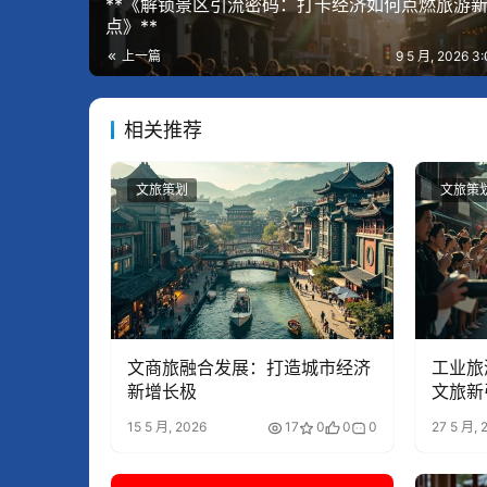
**《解锁景区引流密码：打卡经济如何点燃旅游
点》**
上一篇
9 5 月, 2026 
相关推荐
文旅策划
文旅策
文商旅融合发展：打造城市经济
工业旅
新增长极
文旅新
15 5 月, 2026
17
0
0
0
27 5 月, 