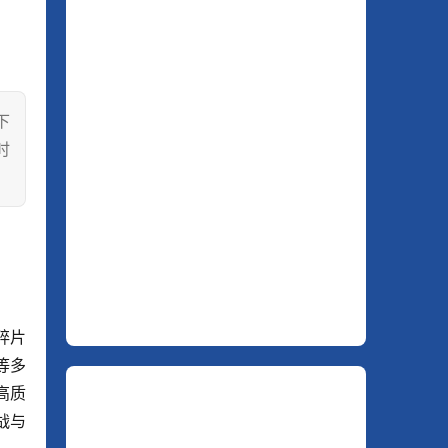
下
时
碎片
等多
高质
战与