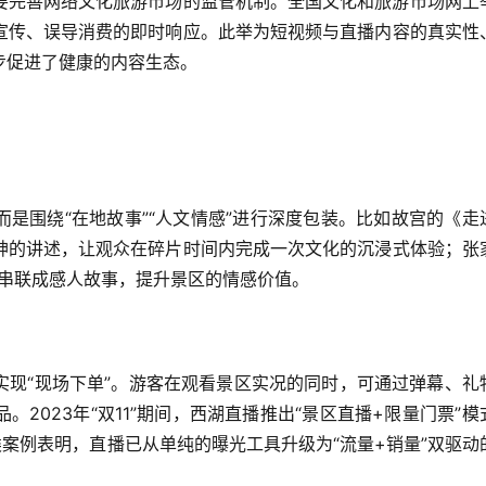
要完善网络文化旅游市场的监管机制。全国文化和旅游市场网上
宣传、误导消费的即时响应。此举为短视频与直播内容的真实性
步促进了健康的内容生态。
是围绕“在地故事”“人文情感”进行深度包装。比如故宫的《走
神的讲述，让观众在碎片时间内完成一次文化的沉浸式体验；张
”串联成感人故事，提升景区的情感价值。
实现“现场下单”。游客在观看景区实况的同时，可通过弹幕、礼
2023年“双11”期间，西湖直播推出“景区直播+限量门票”模
类案例表明，直播已从单纯的曝光工具升级为“流量+销量”双驱动