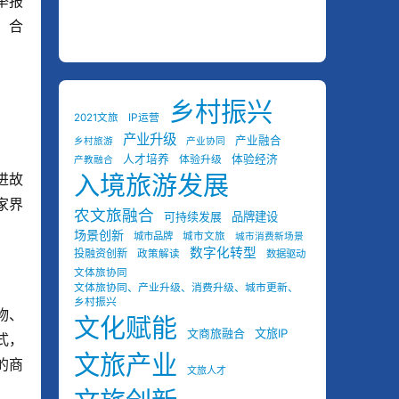
举报
、合
乡村振兴
2021文旅
IP运营
产业升级
产业融合
乡村旅游
产业协同
人才培养
体验经济
体验升级
产教融合
进故
入境旅游发展
家界
农文旅融合
可持续发展
品牌建设
场景创新
城市品牌
城市文旅
城市消费新场景
数字化转型
投融资创新
政策解读
数据驱动
文体旅协同
文体旅协同、产业升级、消费升级、城市更新、
乡村振兴
物、
文化赋能
文商旅融合
文旅IP
式，
文旅产业
的商
文旅人才