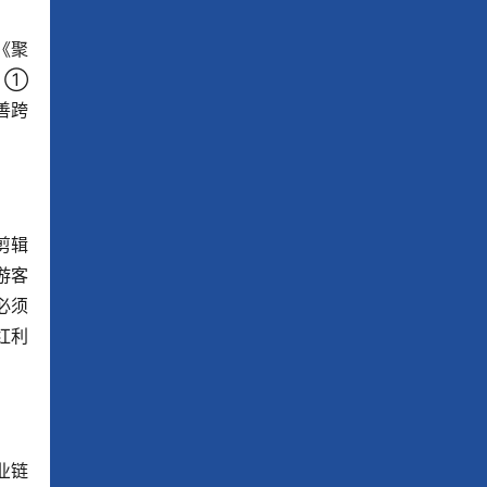
《聚
① 
善跨
剪辑
游客
必须
红利
业链