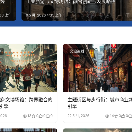
新爆
工业旅游与文博场馆：融合创新与发展路径
3:03 上午
9 5 月, 2026 4:35 上午
下
划
文旅策划
游·文博场馆：跨界融合的
主题街区与步行街：城市商业
引擎
引擎
2026
13
0
0
0
22 5 月, 2026
14
0
0