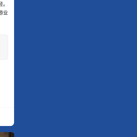
径。
游业