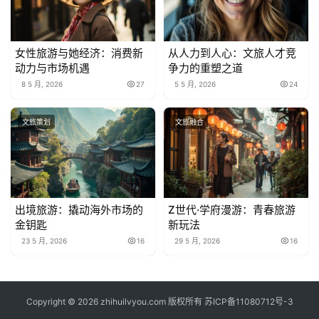
女性旅游与她经济：消费新
从人力到人心：文旅人才竞
动力与市场机遇
争力的重塑之道
8 5 月, 2026
27
5 5 月, 2026
24
文旅策划
文旅融合
出境旅游：撬动海外市场的
Z世代·学府漫游：青春旅游
金钥匙
新玩法
23 5 月, 2026
16
29 5 月, 2026
16
Copyright © 2026 zhihuilvyou.com 版权所有
苏ICP备11080712号-3