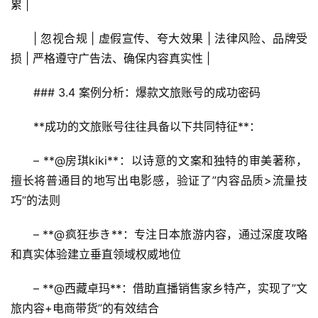
累 |
| 忽视合规 | 虚假宣传、夸大效果 | 法律风险、品牌受
损 | 严格遵守广告法、确保内容真实性 |
### 3.4 案例分析：爆款文旅账号的成功密码
**成功的文旅账号往往具备以下共同特征**：
– **@房琪kiki**：以诗意的文案和独特的审美著称，
擅长将普通目的地写出电影感，验证了”内容品质>流量技
巧”的法则
– **@疯狂歩き**：专注日本旅游内容，通过深度攻略
和真实体验建立垂直领域权威地位
– **@西藏卓玛**：借助直播销售家乡特产，实现了”文
旅内容+电商带货”的有效结合