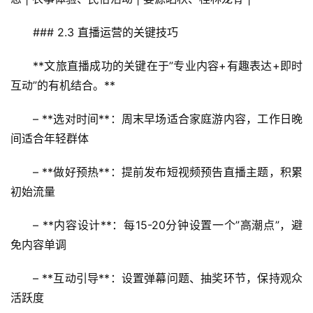
### 2.3 直播运营的关键技巧
**文旅直播成功的关键在于”专业内容+有趣表达+即时
互动”的有机结合。**
– **选对时间**：周末早场适合家庭游内容，工作日晚
间适合年轻群体
– **做好预热**：提前发布短视频预告直播主题，积累
首
初始流量
页
– **内容设计**：每15-20分钟设置一个”高潮点”，避
景
免内容单调
区
二
– **互动引导**：设置弹幕问题、抽奖环节，保持观众
消
活跃度