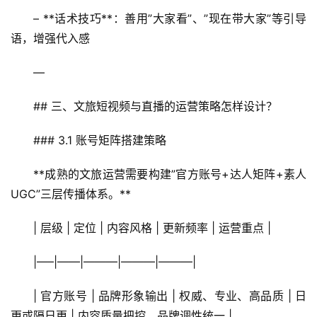
– **话术技巧**：善用”大家看”、”现在带大家”等引导
文
旅
语，增强代入感
融
合
—
## 三、文旅短视频与直播的运营策略怎样设计？
乡
村
### 3.1 账号矩阵搭建策略
振
兴
**成熟的文旅运营需要构建”官方账号+达人矩阵+素人
登录
注册
UGC”三层传播体系。**
智
慧
| 层级 | 定位 | 内容风格 | 更新频率 | 运营重点 |
旅
游
|—–|——|———|———|———|
A
| 官方账号 | 品牌形象输出 | 权威、专业、高品质 | 日
R
更或隔日更 | 内容质量把控、品牌调性统一 |