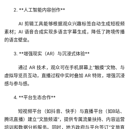
合
2. **人工智能内容创作**  
乡
   AI 剪辑工具能够根据观众兴趣标签自动生成短视频
村
素材；AI 语音合成实现多语言字幕生成，降低了跨境传播
振
兴
的语言壁垒。
登录
注册
3. **增强现实（AR）与沉浸式体验**  
智
慧
   通过 AR 技术，观众可在手机屏幕上“触摸”文物、与
旅
虚拟导览员互动，直播过程中实时叠加 AR 特效，增强沉浸
游
感与参与感。
A
4. **平台生态合作**  
R
+
   短视频平台（如抖音、快手）与直播平台（如B站、
文
旅
腾讯直播）建立“文旅频道”，提供专属流量扶持、内容运营
培训和数据分析服务。同时，地方政府与平台签订“文旅直