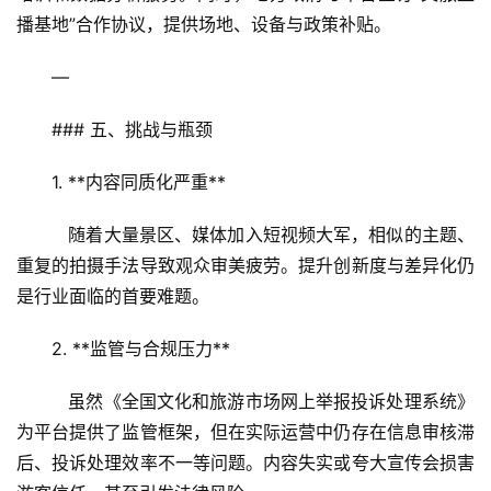
问
播基地”合作协议，提供场地、设备与政策补贴。
答
社
—
区
### 五、挑战与瓶颈
1. **内容同质化严重**  
   随着大量景区、媒体加入短视频大军，相似的主题、
重复的拍摄手法导致观众审美疲劳。提升创新度与差异化仍
是行业面临的首要难题。
2. **监管与合规压力**  
   虽然《全国文化和旅游市场网上举报投诉处理系统》
为平台提供了监管框架，但在实际运营中仍存在信息审核滞
后、投诉处理效率不一等问题。内容失实或夸大宣传会损害