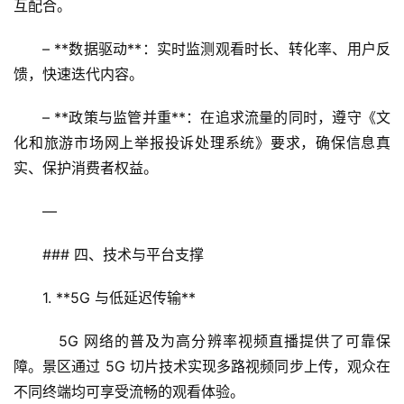
互配合。  
– **数据驱动**：实时监测观看时长、转化率、用户反
馈，快速迭代内容。  
– **政策与监管并重**：在追求流量的同时，遵守《文
化和旅游市场网上举报投诉处理系统》要求，确保信息真
首
实、保护消费者权益。
页
—
景
区
### 四、技术与平台支撑
二
消
1. **5G 与低延迟传输**  
   5G 网络的普及为高分辨率视频直播提供了可靠保
文
障。景区通过 5G 切片技术实现多路视频同步上传，观众在
旅
融
不同终端均可享受流畅的观看体验。