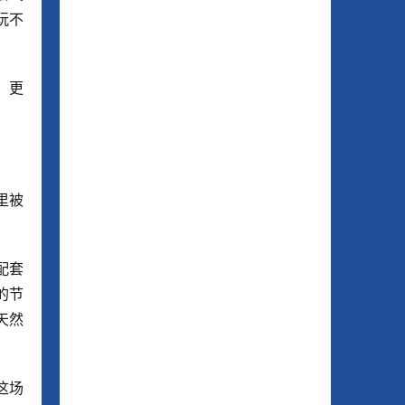
玩不
，更
里被
配套
的节
天然
这场