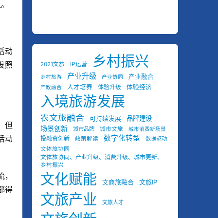
上。
活动
乡村振兴
发照
2021文旅
IP运营
产业升级
产业融合
乡村旅游
产业协同
人才培养
体验经济
体验升级
产教融合
入境旅游发展
。
农文旅融合
可持续发展
品牌建设
，但
场景创新
城市品牌
城市文旅
城市消费新场景
活动
数字化转型
投融资创新
政策解读
数据驱动
文体旅协同
文体旅协同、产业升级、消费升级、城市更新、
乡村振兴
流，
文化赋能
文商旅融合
文旅IP
都得
文旅产业
文旅人才