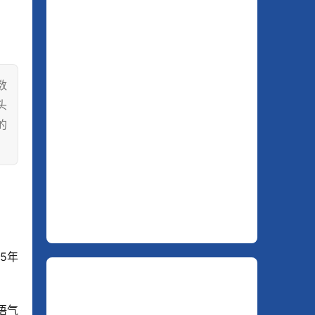
数
头
的
5年
语气