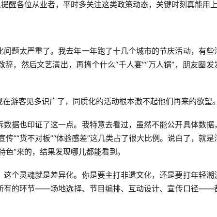
以提醒各位从业者，平时多关注这类政策动态，关键时刻真能用
化问题太严重了。我去年一年跑了十几个城市的节庆活动，有些
辞，然后文艺演出，再搞个什么“千人宴”“万人锅”，朋友圈发
现在游客见多识广了，同质化的活动根本激不起他们再来的欲望
诉数据也印证了这一点。我特意去看过，虽然不能公开具体数据
传”“货不对板”“体验感差”这几类占了很大比例。说白了，就是
特色”来的，结果发现哪儿都能看到。
，这个灵魂就是差异化。你是要主打非遗文化，还是要打年轻潮
所有的环节——场地选择、节目编排、互动设计、宣传口径——