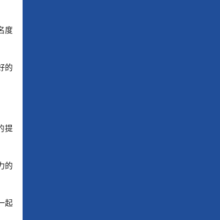
名度
。
好的
的提
力的
一起