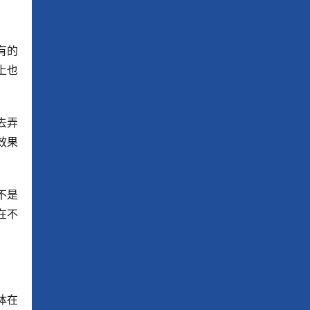
有的
上也
去弄
效果
不是
在不
体在