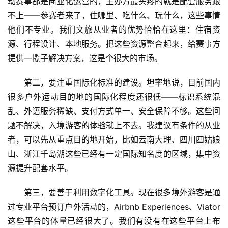
动赛事都是商业化运营的，主办方最头疼的就是配套服务跟
智
不上——参赛者来了，住哪里、吃什么、玩什么，这些事情
慧
旅
他们不专业。我们文旅从业者的优势恰恰在这里：住宿资
游
源、行程设计、本地服务。把这些资源整合起来，给赛事方
提供一揽子解决方案，这是个很大的市场。
A
R
第二，要注重国际化标准的建设。坦率地说，目前国内
+
很多户外运动目的地的国际化程度还很低——标识系统混
文
乱、外语服务稀缺、支付方式单一、安全保障不够。这些问
旅
题不解决，入境游客的体验就上不去。我建议有条件的从业
者，可以先从重点目的地开始，比如云南大理、四川四姑娘
问
山、浙江千岛湖这些已经有一定国际知名度的区域，集中资
答
源提升配套水平。
社
区
第三，要善于利用数字化工具。现在很多境外游客是通
过专业平台预订户外活动的，Airbnb Experiences、Viator
这些平台的体量已经很大了。我们有没有在这些平台上布