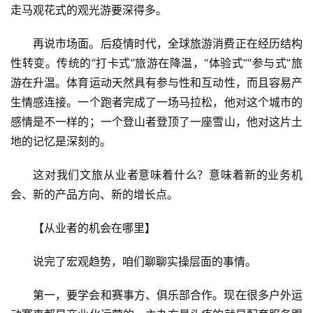
走马观花式的观光游要深得多。
页
再说市场面。后疫情时代，全球旅游消费正在经历结构
景
性转变。传统的“打卡式”旅游在降温，“体验式”“参与式”旅
区
游在升温。体育运动天然具有参与性和互动性，而且容易产
二
生情感连接。一个跑者完成了一场马拉松，他对这个城市的
消
感情是不一样的；一个登山者登顶了一座雪山，他对这片土
地的记忆是深刻的。
文
旅
这对我们文旅从业者意味着什么？意味着新的业务机
融
合
会、新的产品方向、新的增长点。
【从业者的机会在哪里】
乡
村
说完了宏观趋势，咱们聊聊实操层面的事情。
振
兴
第一，要学会和赛事方、俱乐部合作。现在很多户外运
登录
注册