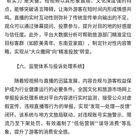
“软实力”是关键。短视频以其形象直观、文化深度强的特
区
点，能够突破语言障碍，让海外游客在短时间内形成情感共
二
鸣。直播的实时互动性则弥补了传统宣传单向输出的不足，
消
观众可以通过弹幕提问、投票参与，提升对目的地的好感度
与信任度。此外，平台大数据分析可帮助旅游部门精准定位
文
目标客群（如欧美青年、东南亚家庭），制定针对性内容策
旅
略，实现从“大众撒网”向“精准投放”转变。
融
合
【六、监管体系与投诉处理系统】  
乡
随着短视频与直播的迅猛发展，内容合规与游客权益保
村
护成为行业健康运行的必要条件。全国文化和旅游市场网上
振
举报投诉处理系统对平台内容进行实时监测，接受公众对虚
兴
假宣传、违规直播等行为的举报，实现“发现—处理—反馈”
登录
注册
闭环。该系统与地方文旅局联动，对违规账号实施警示、限
智
慧
流乃至下架处罚，有效遏制了“低俗营销”“误导消费”等乱
旅
象，提升了游客的消费安全感。