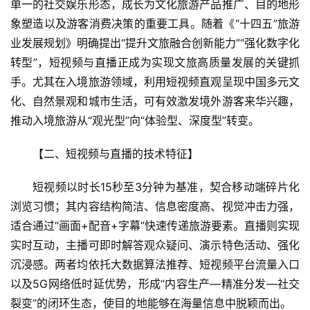
单一的社交娱乐形态，成长为文化旅游产品推广、目的地形
象塑造以及游客消费决策的重要工具。随着《“十四五”旅游
业发展规划》明确提出“提升文旅融合创新能力”“强化数字化
转型”，短视频与直播正成为实现文旅高质量发展的关键抓
手。尤其在入境旅游领域，利用短视频直观呈现中国多元文
化、自然景观和城市生活，可有效激发境外游客来华兴趣，
推动入境旅游从“观光型”向“体验型、深度型”转变。
【二、短视频与直播的技术特征】  
短视频以时长15秒至3分钟为基准，契合移动端碎片化
浏览习惯；其内容结构简洁、信息密度高、视觉冲击力强，
适合通过“画面+配音+字幕”快速传递旅游要素。直播则实现
实时互动，主播可即时解答观众疑问、演示特色活动、强化
沉浸感。两者均依托大数据算法推荐、短视频平台流量入口
以及5G网络低时延优势，形成“内容生产—精准分发—社交
裂变”的闭环生态，使目的地能够在海量信息中脱颖而出。