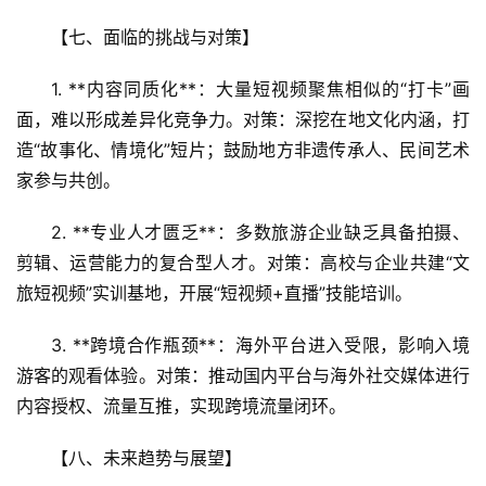
游
【七、面临的挑战与对策】  
A
R
1. **内容同质化**：大量短视频聚焦相似的“打卡”画
+
面，难以形成差异化竞争力。对策：深挖在地文化内涵，打
文
造“故事化、情境化”短片；鼓励地方非遗传承人、民间艺术
旅
家参与共创。  
问
2. **专业人才匮乏**：多数旅游企业缺乏具备拍摄、
答
剪辑、运营能力的复合型人才。对策：高校与企业共建“文
社
旅短视频”实训基地，开展“短视频+直播”技能培训。  
区
3. **跨境合作瓶颈**：海外平台进入受限，影响入境
游客的观看体验。对策：推动国内平台与海外社交媒体进行
内容授权、流量互推，实现跨境流量闭环。  
【八、未来趋势与展望】  