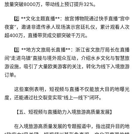
放量突破8000万，带动线上预订提升32%。  
2️⃣ **文化主题直播**：故宫博物院通过快手直播“宫中
夜宴”，邀请非遗传承人现场演示宫廷礼仪，累计观看人次
超400万，直播带货成交额突破千万元。  
3️⃣ **地方文旅局长直播**：浙江省文旅厅局长在直播
间“走进乌镇”直接与境外观众互动，介绍水乡文化与智慧旅
游设施，吸引了大量欧美游客的关注，转化为线下入境旅游
订单。  
这些案例表明，短视频与直播不仅能放大目的地曝光
度，还能通过社交裂变实现“线上—线下”闭环。
首
【五、短视频与直播助力入境旅游高质量发展】  
页
在入境旅游高质量发展的专题报道中，指出提升目的地
景