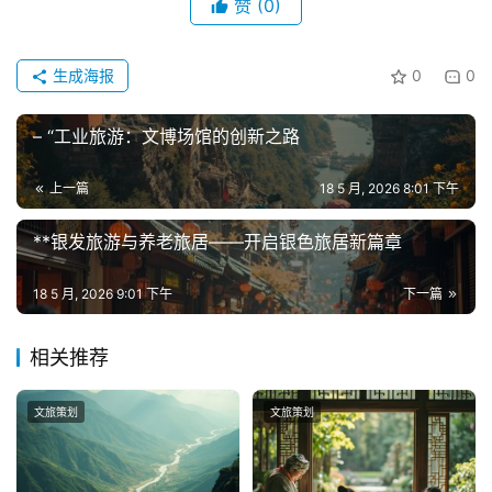
赞
(0)
生成海报
0
0
– “工业旅游：文博场馆的创新之路
上一篇
18 5 月, 2026 8:01 下午
**银发旅游与养老旅居——开启银色旅居新篇章
18 5 月, 2026 9:01 下午
下一篇
相关推荐
文旅策划
文旅策划