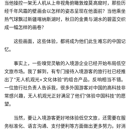
当他操控一架无人机从上帝视角俯瞰敦煌莫高窟时，那些历
经千年风霜的壁画会以怎样的姿态呈现在他面前？当他乘坐
文
热气球飘过新疆喀纳斯湖时，秋日的金黄与湖水的碧蓝交织
旅
成一幅怎样的画卷？
融
合
这些画面，这些体验，都将成为他们此生难忘的中国记
忆。
乡
村
事实上，一些嗅觉灵敏的入境游企业已经开始布局低空
振
文旅市场。我了解到，有专门接待入境游客的旅行社已经推
兴
出了“无人机观光+文化体验”的组合产品，反响相当不错。
登录
注册
一位旅行社负责人告诉我，很多外国游客对中国的高科技非
智
慧
常感兴趣，无人机观光正好满足了他们“体验中国科技”的愿
旅
望。
游
当然，要让入境游客更好地体验低空文旅，还需要在服
A
务标准化、语言沟通、支付便利等方面做出更多努力。好消