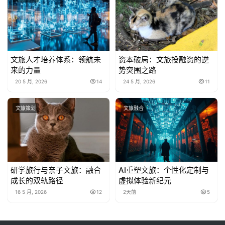
文旅人才培养体系：领航未
资本破局：文旅投融资的逆
来的力量
势突围之路
20 5 月, 2026
14
24 5 月, 2026
11
文旅策划
文旅融合
研学旅行与亲子文旅：融合
AI重塑文旅：个性化定制与
成长的双轨路径
虚拟体验新纪元
16 5 月, 2026
12
2天前
5