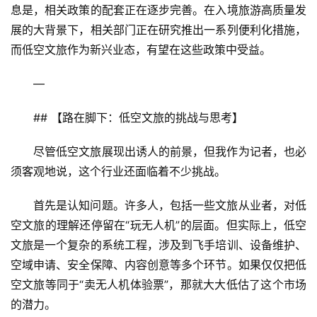
R
息是，相关政策的配套正在逐步完善。在入境旅游高质量发
+
展的大背景下，相关部门正在研究推出一系列便利化措施，
文
而低空文旅作为新兴业态，有望在这些政策中受益。
旅
—
问
答
## 【路在脚下：低空文旅的挑战与思考】
社
区
尽管低空文旅展现出诱人的前景，但我作为记者，也必
须客观地说，这个行业还面临着不少挑战。
首先是认知问题。许多人，包括一些文旅从业者，对低
空文旅的理解还停留在“玩无人机”的层面。但实际上，低空
文旅是一个复杂的系统工程，涉及到飞手培训、设备维护、
空域申请、安全保障、内容创意等多个环节。如果仅仅把低
空文旅等同于“卖无人机体验票”，那就大大低估了这个市场
的潜力。