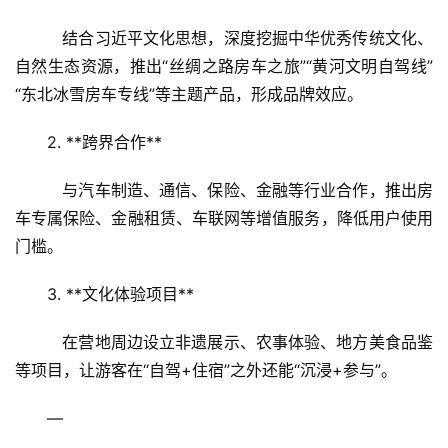
村
振
   结合习近平文化思想，深度挖掘中华优秀传统文化、
兴
自然生态资源，推出“丝绸之路房车之旅”“黄河文明自驾线”
“东北冰雪房车专线”等主题产品，形成品牌效应。  
登录
注册
智
慧
2. **跨界合作**  
旅
游
   与汽车制造、通信、保险、金融等行业合作，推出房
车专属保险、金融租赁、车联网等增值服务，降低用户使用
A
门槛。  
R
+
3. **文化体验项目**  
文
旅
   在营地周边设立非遗展示、农事体验、地方美食品鉴
等项目，让游客在“自驾+住宿”之外还能“沉浸+参与”。  
问
答
—
社