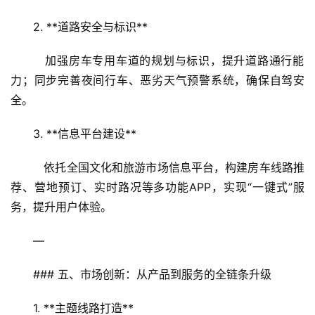
2. **道路安全与标识**  
   加强房车专用车道的规划与标识，提升道路通行能
首
力；同步完善夜间行车、恶劣天气预警系统，确保自驾安
页
全。  
景
3. **信息平台建设**  
区
二
   依托全国文化和旅游市场信息平台，构建房车线路推
消
荐、营地预订、实时路况等多功能APP，实现“一键式”服
务，提升用户体验。  
文
旅
—
融
合
### 五、市场创新：从产品到服务的全链条升级  
乡
1. **主题线路打造**  