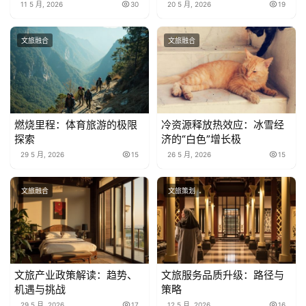
11 5 月, 2026
30
20 5 月, 2026
19
文旅融合
文旅融合
燃烧里程：体育旅游的极限
冷资源释放热效应：冰雪经
探索
济的“白色”增长极
29 5 月, 2026
15
26 5 月, 2026
15
文旅融合
文旅策划
文旅产业政策解读：趋势、
文旅服务品质升级：路径与
机遇与挑战
策略
29 5 月, 2026
17
12 5 月, 2026
16