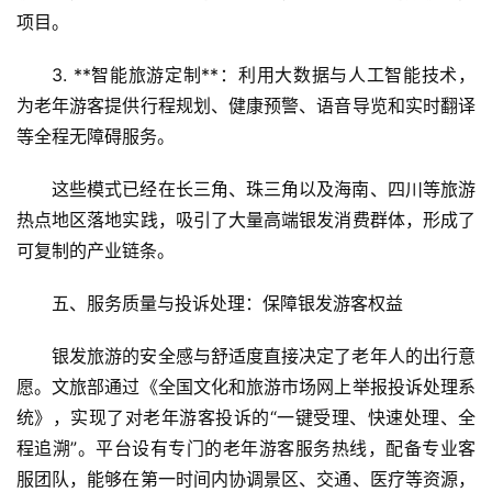
登录
注册
项目。  
智
慧
3. **智能旅游定制**：利用大数据与人工智能技术，
旅
游
为老年游客提供行程规划、健康预警、语音导览和实时翻译
等全程无障碍服务。  
A
这些模式已经在长三角、珠三角以及海南、四川等旅游
R
+
热点地区落地实践，吸引了大量高端银发消费群体，形成了
文
可复制的产业链条。
旅
五、服务质量与投诉处理：保障银发游客权益  
问
银发旅游的安全感与舒适度直接决定了老年人的出行意
答
社
愿。文旅部通过《全国文化和旅游市场网上举报投诉处理系
区
统》，实现了对老年游客投诉的“一键受理、快速处理、全
程追溯”。平台设有专门的老年游客服务热线，配备专业客
服团队，能够在第一时间内协调景区、交通、医疗等资源，