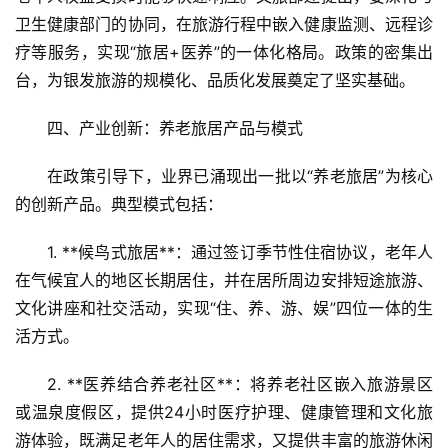
首
卫生健康部门的协同，在旅游行程中嵌入健康监测、远程诊
页
疗等服务，实现“旅居+医养”的一体化格局。政策的密集出
台，为银发旅游的规模化、品质化发展奠定了坚实基础。
景
区
四、产业创新：养老旅居产品与模式  
二
消
在政策引导下，业界已涌现出一批以“养老旅居”为核心
的创新产品。典型模式包括：  
文
旅
1. **候鸟式旅居**：通过签订季节性住宿协议，老年人
融
在气候宜人的地区长期居住，并在居所周边安排短途旅游、
合
文化讲座和社交活动，实现“住、养、游、娱”四位一体的生
活方式。  
乡
村
2. **医养结合养老社区**：将养老社区嵌入旅游景区
振
或温泉度假区，提供24小时医疗护理、健康管理和文化旅
兴
游体验，既满足老年人的居住需求，又提供丰富的旅游休闲