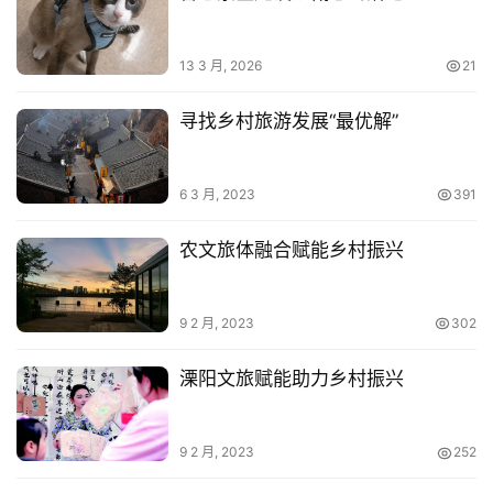
乡
村
13 3 月, 2026
21
振
兴
寻找乡村旅游发展“最优解”
登录
注册
智
慧
6 3 月, 2023
391
旅
游
农文旅体融合赋能乡村振兴
A
R
9 2 月, 2023
302
+
文
溧阳文旅赋能助力乡村振兴
旅
9 2 月, 2023
252
问
答