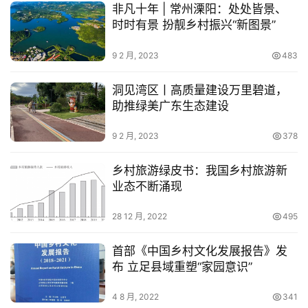
非凡十年 | 常州溧阳：处处皆景、
社
时时有景 扮靓乡村振兴“新图景”
区
9 2 月, 2023
483
洞见湾区丨高质量建设万里碧道，
助推绿美广东生态建设
9 2 月, 2023
378
乡村旅游绿皮书：我国乡村旅游新
业态不断涌现
28 12 月, 2022
495
首部《中国乡村文化发展报告》发
布 立足县域重塑“家园意识”
4 8 月, 2022
341