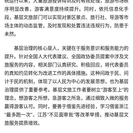
统运行以来，大量旅游投诉得到及时有效处理，旅游市场秩
景
序明显改善，游客满意度持续提升。同时，依托信息化手
区
段，基层文旅部门可以实现对景区景点、旅行社、导游等市
二
消
场主体的动态监管，及时发现和处置违法违规行为，防患于
未然。
文
基层治理的核心是人，关键在于服务意识和服务能力的
旅
融
提升。针对全国人大代表建议、全国政协委员提案中涉及文
合
旅服务的内容，相关部门认真研究、积极回应，将代表委员
的真知灼见转化为改进工作的具体措施。这种问政于民、问
乡
计于民的机制，体现了以人民为中心的发展思想，也为基层
村
治理提供了重要参考。基层文旅工作者要树立“游客至上”的
振
理念，想游客之所想，急游客之所急，通过细致入微的服务
兴
赢得游客认可。同时，要善于借鉴先进经验，学习借鉴浙江
登录
注册
“最多跑一次”、江苏“不见面审批”等改革举措，推动基层文
智
旅服务提质增效。
慧
旅