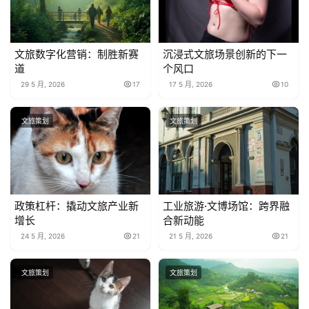
文旅数字化营销：制胜新赛
沉浸式文旅场景创新的下一
道
个风口
29 5 月, 2026
17
17 5 月, 2026
10
文旅策划
文旅策划
政策杠杆：撬动文旅产业新
工业旅游·文博场馆：跨界融
增长
合新动能
24 5 月, 2026
21
21 5 月, 2026
21
文旅策划
文旅策划