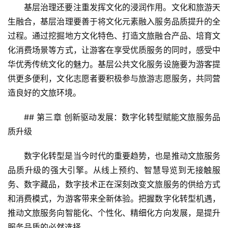
基层治理还要注重发挥文化的浸润作用。文化和旅游天
游
生融合，基层治理要善于将文化元素融入服务品质提升的全
过程。通过挖掘地方文化特色、打造文旅融合产品、培育文
A
R
化消费场景等方式，让游客在享受优质服务的同时，感受中
+
华优秀传统文化的魅力。基层公共文化服务设施要为游客提
文
供更多便利，文化志愿者要积极参与旅游志愿服务，共同营
旅
造良好的文旅环境。
问
## 第三章 创新驱动发展：数字化转型赋能文旅服务品
答
质升级
社
区
数字化转型是当今时代的重要趋势，也是推动文旅服务
品质升级的强大引擎。从线上预约、智慧导览到无接触服
务、数字藏品，数字技术正在深刻改变文旅服务的供给方式
和消费模式，为游客带来全新体验。把握数字化转型机遇，
推动文旅服务向智能化、个性化、精细化方向发展，是提升
服务品质的必然选择。