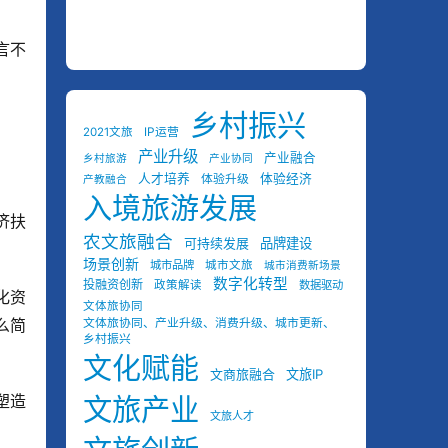
言不
乡村振兴
2021文旅
IP运营
产业升级
产业融合
乡村旅游
产业协同
人才培养
体验经济
体验升级
产教融合
入境旅游发展
济扶
农文旅融合
可持续发展
品牌建设
场景创新
城市品牌
城市文旅
城市消费新场景
数字化转型
投融资创新
政策解读
数据驱动
化资
文体旅协同
么简
文体旅协同、产业升级、消费升级、城市更新、
乡村振兴
文化赋能
文商旅融合
文旅IP
塑造
文旅产业
文旅人才