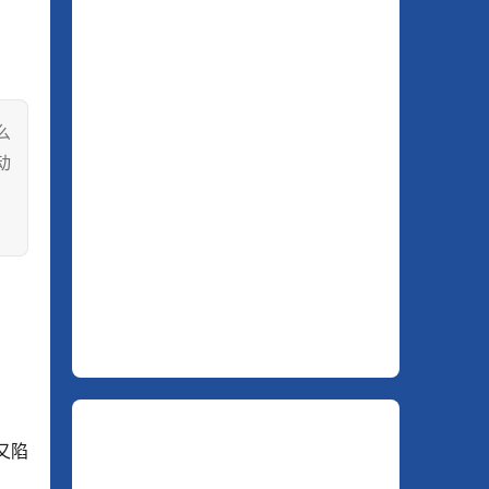
么
动
。
又陷