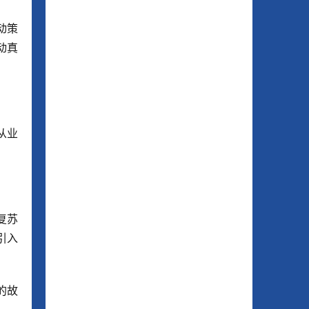
动策
动真
从业
复苏
引入
的故