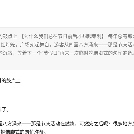
的鼓点上 【为什么我们总在节日前后才想起策划】 每年总有那
起红灯笼，广场架起舞台，游客从四面八方涌来——那是节庆活
的沉寂，等着下一个“节假日”再来一次临时抱佛脚式的匆忙准备
日的鼓点上
样了。
面八方涌来——那是节庆活动在燃烧。可燃完之后呢？很多地方
时抱佛脚式的匆忙准备。