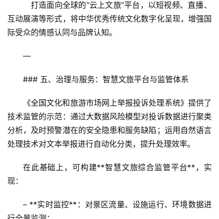
振
   打造面向全球的“云上文旅”平台，以短视频、直播、
兴
互动展演等形式，将中华优秀传统文化数字化呈现，增强国
际受众的情感认同与品牌认知。
登录
注册
智
慧
—
旅
游
### 五、治理与服务：智慧文旅平台与监管体系
A
《全国文化和旅游市场网上举报投诉处理系统》提供了
R
技术监管的示范：通过大数据风险模型对投诉数据进行聚类
+
分析，及时预警潜在的安全隐患和服务缺陷；运用自然语言
文
处理技术对文本举报进行自动化分类，提升处理效率。
旅
在此基础上，可构建**智慧文旅综合监管平台**，实
问
现：
答
社
– **实时监控**：对景区流量、设施运行、环境数据进
区
行全景监测；