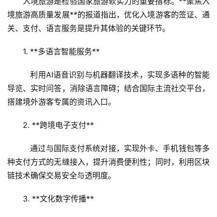
入境旅游是检验国家旅游软实力的重要指标。**聚焦入
境旅游高质量发展**的报道指出，优化入境游客的签证、通
关、支付、语言服务是提升其体验的关键环节。
首
页
1. **多语言智能服务**  
景
   利用AI语音识别与机器翻译技术，实现多语种的智能
区
导览、实时问答，消除语言障碍；结合国际主流社交平台，
二
搭建境外游客专属的资讯入口。
消
2. **跨境电子支付**  
文
旅
   通过与国际支付系统对接，实现外卡、手机钱包等多
融
种支付方式的无缝接入，提升消费便利性；同时，利用区块
合
链技术确保交易安全与透明度。
乡
3. **文化数字传播**  
村