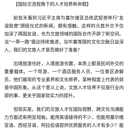
景
【国际交流视角下的人才培养新命题】
区
二
前些天看到习近平主席为塞尔维亚总统武契奇举行“友
消
谊勋章”颁授仪式的新闻，颇有感触。这样的元首外交不仅
加深了两国友谊，也为文旅领域的国际合作开辟了新空间。
文
当“一带一路”倡议持续推进，当中塞等国的文化交融日益深
旅
入，我们的文旅人才是否做好了准备？
融
合
出境旅游也好，入境旅游也罢，本质上都是民间外交的
重要载体。一个导游、一个酒店服务人员、一位景区讲解
乡
村
员，他们展现的专业素养和文化修养，某种程度上代表的就
振
是中国形象。从这个意义上说，文旅人才培养不仅是行业内
兴
部的事，更关乎国家软实力的提升。
登录
注册
智
但现实是，我们的文旅人才在国际视野、跨文化沟通能
慧
力方面还有明显短板。能用英语接待的不少，但能用塞尔维
旅
亚语、西班牙语、阿拉伯语提供优质服务的人才有多少？能