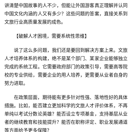
游
讲清楚中国故事的人不少，但能让外国游客真正理解并认同
中国文化内涵的人又有多少？这些问题的答案，直接关系到
A
文旅行业高质量发展的成色。
R
+
【破解人才困境，需要系统性思维】
文
旅
说了这么多问题，我们还是要回到解决方案上来。文旅
人才培养体系的构建，绝不是某个部门、某家企业能够独立
问
完成的系统工程。它需要政府部门的政策引导，需要高等院
答
校的专业供给，需要企业的用人培养，更需要从业者自身的
社
努力进取。
区
在政策层面，期待能有更多针对性强、落地性好的具体
措施。比如，能否建立更加科学的文旅人才评价体系，不再
单纯以考试分数论英雄？能否设立专项基金，支持基层从业
者的继续教育和技能提升？能否在职称评定、职业发展通道
等方面给予更多保障？