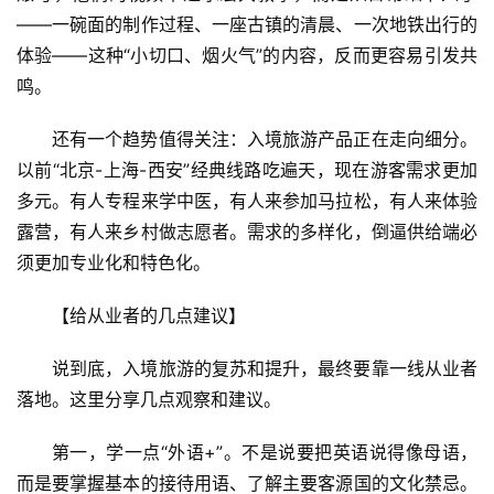
旅
——一碗面的制作过程、一座古镇的清晨、一次地铁出行的
体验——这种“小切口、烟火气”的内容，反而更容易引发共
问
鸣。
答
社
还有一个趋势值得关注：入境旅游产品正在走向细分。
区
以前“北京-上海-西安”经典线路吃遍天，现在游客需求更加
多元。有人专程来学中医，有人来参加马拉松，有人来体验
露营，有人来乡村做志愿者。需求的多样化，倒逼供给端必
须更加专业化和特色化。
【给从业者的几点建议】
说到底，入境旅游的复苏和提升，最终要靠一线从业者
落地。这里分享几点观察和建议。
第一，学一点“外语+”。不是说要把英语说得像母语，
而是要掌握基本的接待用语、了解主要客源国的文化禁忌。