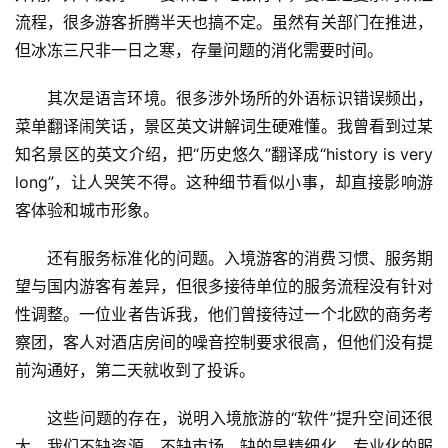
流程，很多游客折腾半天也搞不定。虽然有关部门在推进，
但冰冻三尺非一日之寒，存量问题的消化需要时间。
其次是语言环境。很多涉外场所的外语标识错误频出，
菜单翻译闹笑话，景区英文讲解词生硬难懂。我曾看到过某
知名景区的英文介绍，把“历史悠久”翻译成“history is very 
long”，让人哭笑不得。这种细节看似小事，却直接影响游
客体验和城市形象。
首
页
还有服务标准化的问题。入境游客的消费习惯、服务期
望与国内游客有差异，但很多接待单位的服务流程没有针对
景
性调整。一位业者告诉我，他们曾接待过一个北欧的商务考
区
二
察团，客人对酒店房间的噪音控制要求很高，但他们没有提
消
前沟通好，第二天就收到了投诉。
这些问题的存在，说明入境旅游的“软件”提升空间还很
文
旅
大。我们不缺资源，不缺市场，缺的是精细化、专业化的服