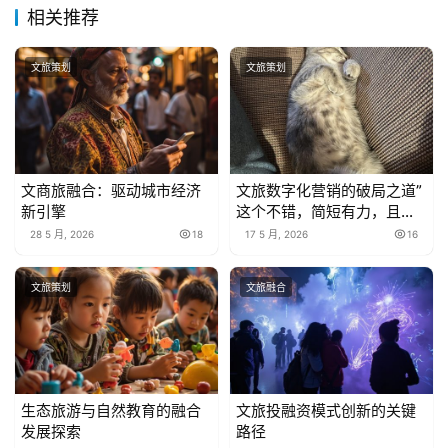
相关推荐
文旅策划
文旅策划
文商旅融合：驱动城市经济
文旅数字化营销的破局之道”
新引擎
这个不错，简短有力，且突
出了”破局”这个关键词，暗
28 5 月, 2026
18
17 5 月, 2026
16
示了解决方案。
文旅策划
文旅融合
生态旅游与自然教育的融合
文旅投融资模式创新的关键
发展探索
路径