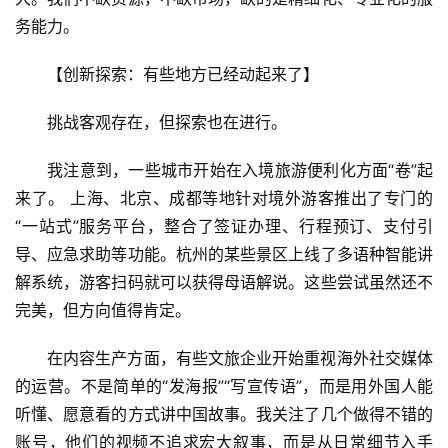
融
务能力。
合
【创新探索：有些地方已经动起来了】
乡
村
挑战客观存在，但探索也在进行。
振
兴
我注意到，一些城市开始在入境旅游便利化方面“卷”起
来了。 上海、北京、成都等地针对境外游客推出了专门的
登录
注册
智
“一站式”服务平台，整合了签证办理、行程预订、支付引
慧
导、应急求助等功能。杭州的某些景区上线了多语种智能讲
旅
解系统，游客扫码就可以获得母语解说。这些尝试虽然还不
游
完美，但方向值得肯定。
A
在内容生产方面，有些文旅企业开始重视海外社交媒体
R
的运营。不是简单的“发海报”“写宣传语”，而是用外国人能
+
听懂、愿意看的方式讲中国故事。我关注了几个做得不错的
文
账号，他们的视频不追求宏大叙事，而是从日常细节入手