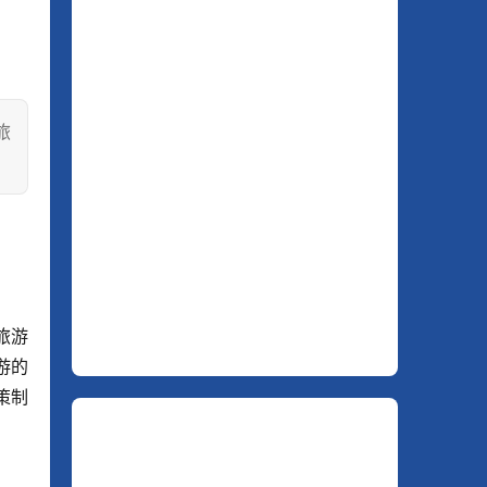
旅
旅游
游的
策制