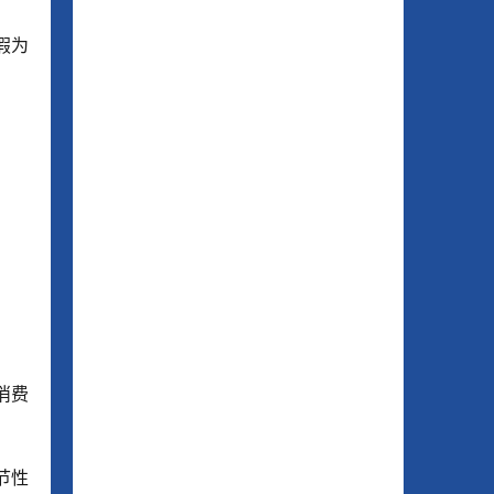
假为
消费
节性