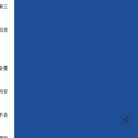
第三
和资
全覆
的安
不良