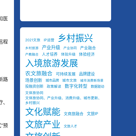
和医
乡村振兴
2021文旅
IP运营
远程
产业升级
产业融合
乡村旅游
产业协同
人才培养
体验经济
体验升级
产教融合
入境旅游发展
农文旅融合
可持续发展
品牌建设
新路
场景创新
城市品牌
城市文旅
城市消费新场景
数字化转型
投融资创新
政策解读
数据驱动
文体旅协同
文体旅协同、产业升级、消费升级、城市更新、
疗、
乡村振兴
文化赋能
文商旅融合
文旅IP
文旅产业
”预
文旅人才