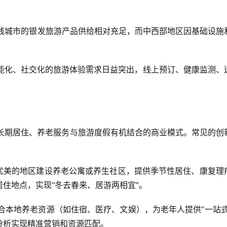
及一线城市的银发旅游产品供给相对充足，而中西部地区因基础设施
、智能化、社交化的旅游体验需求日益突出，线上预订、健康监测、
ism）是指将长期居住、养老服务与旅游度假有机结合的商业模式。常见的创
景观优美的地区建设养老公寓或养生社区，提供季节性居住、康复理
地点，实现“冬去春来、居游两相宜”。  
，整合本地养老资源（如住宿、医疗、文娱），为老年人提供“一站式
析实现精准营销和资源匹配。  